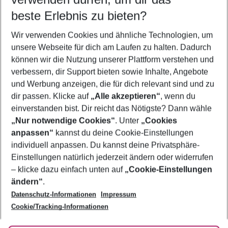
08.08.26
–
06.08.27
5-8 Nächte
beste Erlebnis zu bieten?
Wer wird verreisen
Wir verwenden Cookies und ähnliche Technologien, um
2 Erwachsene
Keine Kinder
unsere Webseite für dich am Laufen zu halten. Dadurch
können wir die Nutzung unserer Plattform verstehen und
Mehr Filter anzeigen
verbessern, dir Support bieten sowie Inhalte, Angebote
und Werbung anzeigen, die für dich relevant sind und zu
dir passen. Klicke auf
„Alle akzeptieren“
, wenn du
einverstanden bist. Dir reicht das Nötigste? Dann wähle
„Nur notwendige Cookies“
. Unter
„Cookies
anpassen“
kannst du deine Cookie-Einstellungen
Footer
Footer navigation
individuell anpassen. Du kannst deine Privatsphäre-
Über uns
Einstellungen natürlich jederzeit ändern oder widerrufen
AGB
– klicke dazu einfach unten auf
„Cookie-Einstellungen
Service & Hilfe
Bestpreisgarantie
ändern“
.
Datenschutz-Informationen
Impressum
Agenturbetreuung
Cookie-Einstellungen ändern
Folge uns
Barrierefreies Reisen
Cookie/Tracking-Informationen
Cookie-Richtlinie
Check-in
Datenschutz