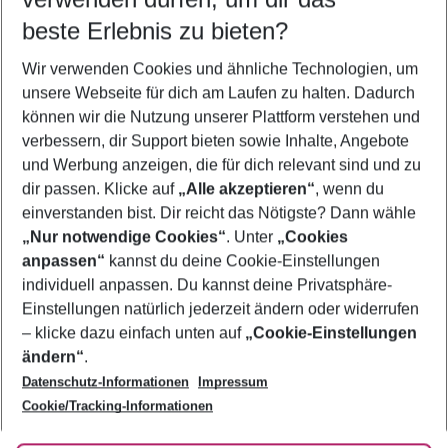
11.08.26
–
09.08.27
5-8 Nächte
beste Erlebnis zu bieten?
Wer wird verreisen
Wir verwenden Cookies und ähnliche Technologien, um
2 Erwachsene
Keine Kinder
unsere Webseite für dich am Laufen zu halten. Dadurch
können wir die Nutzung unserer Plattform verstehen und
Mehr Filter anzeigen
verbessern, dir Support bieten sowie Inhalte, Angebote
und Werbung anzeigen, die für dich relevant sind und zu
dir passen. Klicke auf
„Alle akzeptieren“
, wenn du
einverstanden bist. Dir reicht das Nötigste? Dann wähle
„Nur notwendige Cookies“
. Unter
„Cookies
anpassen“
kannst du deine Cookie-Einstellungen
Footer
Footer navigation
individuell anpassen. Du kannst deine Privatsphäre-
Über uns
Einstellungen natürlich jederzeit ändern oder widerrufen
AGB
– klicke dazu einfach unten auf
„Cookie-Einstellungen
Service & Hilfe
Bestpreisgarantie
ändern“
.
Datenschutz-Informationen
Impressum
Agenturbetreuung
Cookie-Einstellungen ändern
Folge uns
Barrierefreies Reisen
Cookie/Tracking-Informationen
Cookie-Richtlinie
Check-in
Datenschutz