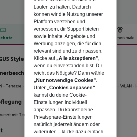
Laufen zu halten. Dadurch
können wir die Nutzung unserer
Plattform verstehen und
verbessern, dir Support bieten
sowie Inhalte, Angebote und
ebote
Hotelbeschreibung
Hotelmerkmale
Werbung anzeigen, die für dich
lbeschreibung
relevant sind und zu dir passen.
US Style Palma Beach
Klicke auf
„Alle akzeptieren“
,
4
wenn du einverstanden bist. Dir
merbeschreibung
reicht das Nötigste? Dann wähle
„Nur notwendige Cookies“
.
N
- Terrasse
- Fernseher
- Haartrockner
- Zimmersafe
- Telefon
- WLAN
- 
Unter
„Cookies anpassen“
kannst du deine Cookie-
pflegung
Einstellungen individuell
anpassen. Du kannst deine
aurant mit Terrasse
- Buffet
Privatsphäre-Einstellungen
natürlich jederzeit ändern oder
t
widerrufen – klicke dazu einfach