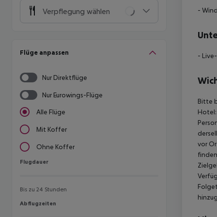
- Wind
Verpflegung wählen
Unte
Flüge anpassen
- Live
Nur Direktflüge
Wich
Nur Eurowings-Flüge
Bitte 
Hotel:
Alle Flüge
Person
Mit Koffer
dersel
vor Or
Ohne Koffer
finden
Flugdauer
Flugdauer
Zielge
Verfüg
Folget
Bis zu 24 Stunden
hinzu
Abflugzeiten
Abflugzeiten