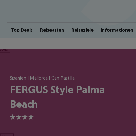
Top Deals
Reisearten
Reiseziele
Informationen
ious
Spanien | Mallorca | Can Pastilla
FERGUS Style Palma
Beach
4