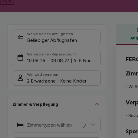
Next
Wähle deinen Abflughafen
Ang
Beliebiger Abflughafen
Hote
Wähle deinen Reisezeitraum
FERG
10.08.26
–
08.08.27
5-8 Nächte
Zim
Wer wird verreisen
2 Erwachsene
Keine Kinder
- WLA
Ver
Zimmer & Verpflegung
- Rest
Zimmertypen wählen
Spor