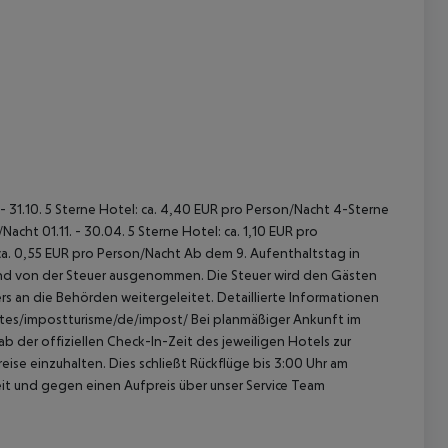
 akzeptieren
 - 31.10. 5 Sterne Hotel: ca. 4,40 EUR pro Person/Nacht 4-Sterne
acht 01.11. - 30.04. 5 Sterne Hotel: ca. 1,10 EUR pro
ca. 0,55 EUR pro Person/Nacht Ab dem 9. Aufenthaltstag in
sind von der Steuer ausgenommen. Die Steuer wird den Gästen
s an die Behörden weitergeleitet. Detaillierte Informationen
sites/impostturisme/de/impost/ Bei planmäßiger Ankunft im
 der offiziellen Check-In-Zeit des jeweiligen Hotels zur
ise einzuhalten. Dies schließt Rückflüge bis 3:00 Uhr am
t und gegen einen Aufpreis über unser Service Team