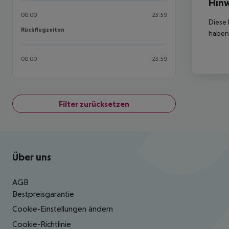
Hinw
00:00
23:59
Diese 
Rückflugzeiten
Rückflugzeiten
haben,
00:00
23:59
Filter zurücksetzen
Footer
Footer navigation
Über uns
AGB
Bestpreisgarantie
Cookie-Einstellungen ändern
Cookie-Richtlinie