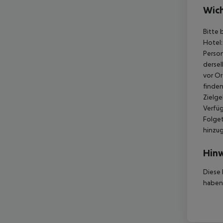
Wich
Bitte 
Hotel:
Person
dersel
vor Or
finden
Zielge
Verfüg
Folget
hinzu
Hinw
Diese 
haben,