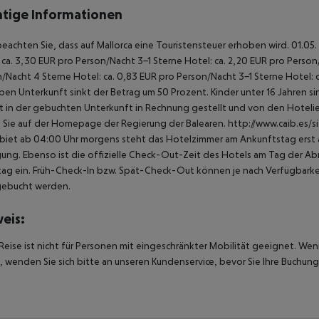
tige Informationen
beachten Sie, dass auf Mallorca eine Touristensteuer erhoben wird. 01.05.
 ca. 3,30 EUR pro Person/Nacht 3-1 Sterne Hotel: ca. 2,20 EUR pro Person/N
/Nacht 4 Sterne Hotel: ca. 0,83 EUR pro Person/Nacht 3-1 Sterne Hotel: 
ben Unterkunft sinkt der Betrag um 50 Prozent. Kinder unter 16 Jahren 
t in der gebuchten Unterkunft in Rechnung gestellt und von den Hotelier
 Sie auf der Homepage der Regierung der Balearen. http://www.caib.es/
biet ab 04:00 Uhr morgens steht das Hotelzimmer am Ankunftstag erst ab
ung. Ebenso ist die offizielle Check-Out-Zeit des Hotels am Tag der Abre
ag ein. Früh-Check-In bzw. Spät-Check-Out können je nach Verfügbarkei
gebucht werden.
eis:
Reise ist nicht für Personen mit eingeschränkter Mobilität geeignet. We
 wenden Sie sich bitte an unseren Kundenservice, bevor Sie Ihre Buchung