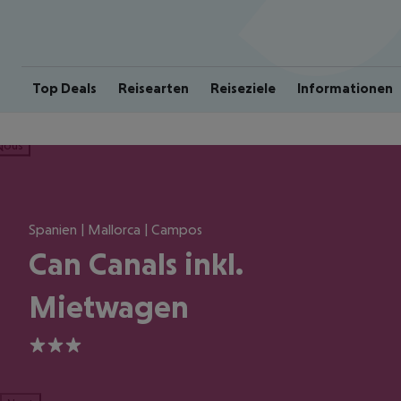
Top Deals
Reisearten
Reiseziele
Informationen
ious
Spanien | Mallorca | Campos
Can Canals inkl.
Mietwagen
3