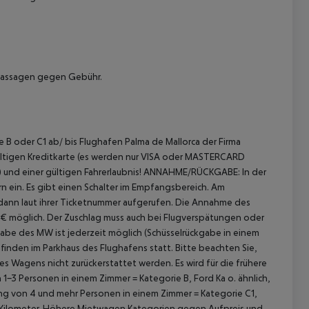
 Massagen gegen Gebühr.
 B oder C1 ab/ bis Flughafen Palma de Mallorca der Firma
ltigen Kreditkarte (es werden nur VISA oder MASTERCARD
 akzeptieren
und einer gültigen Fahrerlaubnis!
ANNAHME/RÜCKGABE:
In der
rn ein. Es gibt einen Schalter im Empfangsbereich. Am
dann laut ihrer Ticketnummer aufgerufen. Die Annahme des
€ möglich. Der Zuschlag muss auch bei Flugverspätungen oder
be des MW ist jederzeit möglich (Schüsselrückgabe in einem
den im Parkhaus des Flughafens statt. Bitte beachten Sie,
s Wagens nicht zurückerstattet werden. Es wird für die frühere
 Personen in einem Zimmer = Kategorie B, Ford Ka o. ähnlich,
ng von 4 und mehr Personen in einem Zimmer = Kategorie C1,
te Kilometer. Höhere Mietwagen Kategorien gegen Aufpreis und