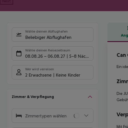
Next
Wähle deinen Abflughafen
Ang
Beliebiger Abflughafen
Hote
Wähle deinen Reisezeitraum
Can 
08.08.26
–
06.08.27
5-8 Nächte
Ein id
Wer wird verreisen
2 Erwachsene
Keine Kinder
Zim
Die JU
Zimmer & Verpflegung
Gebühr
Ver
Zimmertypen wählen
Mit Fr