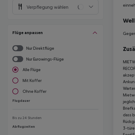
einne
Verpflegung wählen
Well
Flüge anpassen
Gegen
Zusä
Nur Direktflüge
Nur Eurowings-Flüge
MIETW
RECO
Alle Flüge
akzept
Mit Koffer
Ankunf
Warten
Ohne Koffer
Mietwa
Flugdauer
Flugdauer
jeglic
Briefk
dass b
Bis zu 24 Stunden
Rückg
Abflugzeiten
Abflugzeiten
3-türe
Ford F