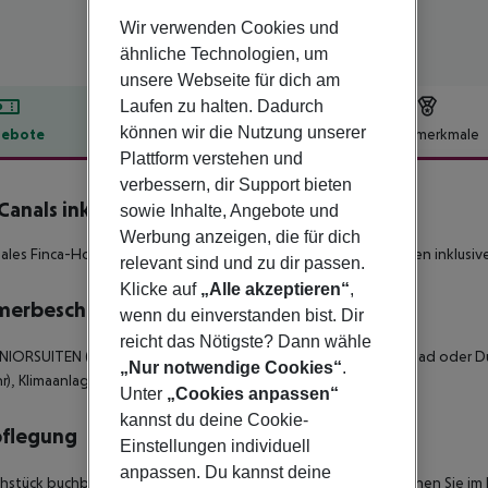
Wir verwenden Cookies und
ähnliche Technologien, um
unsere Webseite für dich am
Laufen zu halten. Dadurch
können wir die Nutzung unserer
ebote
Hotelbeschreibung
Hotelmerkmale
Plattform verstehen und
lbeschreibung
verbessern, dir Support bieten
Canals inkl. Mietwagen
sowie Inhalte, Angebote und
3
Werbung anzeigen, die für dich
eales Finca-Hotel zum Wohlfühlen und Entspannen.
**Mietwagen inklusive 
relevant sind und zu dir passen.
Klicke auf
„Alle akzeptieren“
,
merbeschreibung
wenn du einverstanden bist. Dir
reicht das Nötigste? Dann wähle
NIORSUITEN (JUNIOR SUITE) sind individuell eingerichtet, mit Bad oder 
„Nur notwendige Cookies“
.
), Klimaanlage/Heizung und großer möblierter Terrasse.
Unter
„Cookies anpassen“
kannst du deine Cookie-
pflegung
Einstellungen individuell
anpassen. Du kannst deine
ühstück buchbar.
Frühstück in Buffetform.
Das Abendessen können Sie im ho