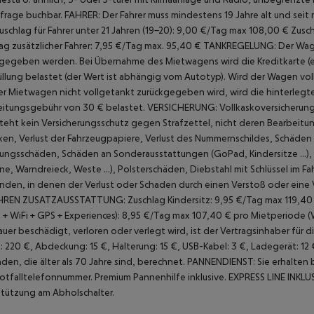
frage buchbar.
FAHRER:
Der Fahrer muss mindestens 19 Jahre alt und seit
uschlag für Fahrer unter 21 Jahren (19-20): 9,00 €/Tag max 108,00 €
Zusch
ag zusätzlicher Fahrer: 7,95 €/Tag max. 95,40 €
TANKREGELUNG:
Der Wag
gegeben werden. Bei Übernahme des Mietwagens wird die Kreditkarte (es
llung belastet (der Wert ist abhängig vom Autotyp). Wird der Wagen vol
der Mietwagen nicht vollgetankt zurückgegeben wird, wird die hinterlegte
eitungsgebühr von 30 € belastet.
VERSICHERUNG:
Vollkaskoversicherung
teht kein Versicherungsschutz gegen Strafzettel, nicht deren Bearbeitun
en, Verlust der Fahrzeugpapiere, Verlust des
Nummernschildes, Schäden 
ungsschäden, Schäden an Sonderausstattungen (GoPad, Kindersitze ...),
e, Warndreieck, Weste ...), Polsterschäden, Diebstahl mit Schlüssel im F
den, in denen der Verlust oder Schaden durch einen Verstoß oder eine 
HREN ZUSATZAUSSTATTUNG:
Zuschlag Kindersitz: 9,95 €/Tag max 119,40
 + WiFi + GPS + Experiences): 8,95 €/Tag max 107,40 € pro Mietperiode
uer beschädigt, verloren oder verlegt wird, ist der Vertragsinhaber für
: 220 €, Abdeckung: 15 €, Halterung: 15 €, USB-Kabel: 3 €, Ladegerät: 12 
nden, die älter als 70 Jahre sind, berechnet.
PANNENDIENST: Sie erhalten 
otfalltelefonnummer. Premium Pannenhilfe inklusive.
EXPRESS LINE INKLUS
tützung am Abholschalter.