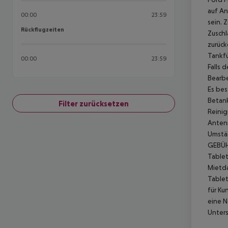
auf An
00:00
23:59
sein.
Z
Rückflugzeiten
Rückflugzeiten
Zuschl
zurück
Tankfü
00:00
23:59
Falls 
Bearb
Es bes
Betank
Filter zurücksetzen
Reinig
Antenn
Umstän
GEBÜ
Tablet
Mietda
Tablet
für Ku
eine N
Unters