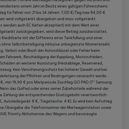
 mindestens einem Jahr im Besitz eines gültigen Führerscheins
lag für Fahrer von 21 bis 24 Jahren: 7,00 €/Tag max 84,00 €
en wird vollgetankt übergeben und muss vollgetankt
 werden auch EC Karten akzeptiert) mit dem Wert einer
lgetankt zurückgegeben, wird dieser Betrag zurückerstattet.
 Kreditkarte mit der Differenz einer Tankfüllung und einer
 ohne Selbstbeteiligung inklusive unbegrenzte Kilometerzahl.
g, Verlust oder Bruch der Autoschlüssel oder Fehler beim
am Fahrwerk, Beschädigung der Kupplung, Motorschäden,
 Schäden an weiterer Ausrüstung (Heckablage, Reserverad,
ahrzeug. Kein Versicherungsschutz bei höherer Gewalt und bei
Verletzung der Pflichten und Bedingungen verursacht wurde.
 €, min 19,90 € pro Mietperiode
Zuschlag GO PAD (7'' Samsung
 (Wenn das GoPad oder eines seiner Zubehörteile während der
 die Zahlung der entsprechenden Ersatzgebühr verantwortlich:
€, Autoladegerät: 8 €, Tragetasche: 4 €).
Es wird kein Aufschlag
bei Übergabe die Telefonnummer der Mietwagenstation sowie
IVE:
Priority Abholservice des Wagens und bevorzugte