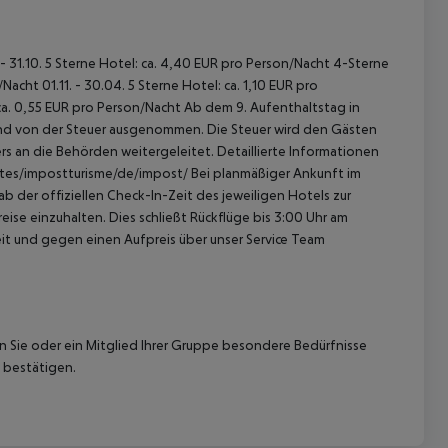
 - 31.10. 5 Sterne Hotel: ca. 4,40 EUR pro Person/Nacht 4-Sterne
acht 01.11. - 30.04. 5 Sterne Hotel: ca. 1,10 EUR pro
ca. 0,55 EUR pro Person/Nacht Ab dem 9. Aufenthaltstag in
sind von der Steuer ausgenommen. Die Steuer wird den Gästen
s an die Behörden weitergeleitet. Detaillierte Informationen
sites/impostturisme/de/impost/ Bei planmäßiger Ankunft im
 der offiziellen Check-In-Zeit des jeweiligen Hotels zur
ise einzuhalten. Dies schließt Rückflüge bis 3:00 Uhr am
t und gegen einen Aufpreis über unser Service Team
nn Sie oder ein Mitglied Ihrer Gruppe besondere Bedürfnisse
 bestätigen.