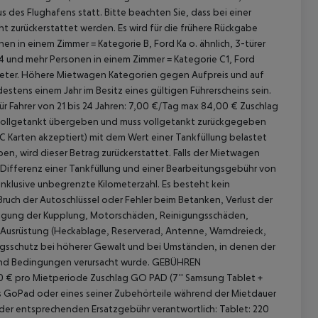
es Flughafens statt. Bitte beachten Sie, dass bei einer
 zurückerstattet werden. Es wird für die frühere Rückgabe
n einem Zimmer = Kategorie B, Ford Ka o. ähnlich, 3-türer
 und mehr Personen in einem Zimmer = Kategorie C1, Ford
lometer. Höhere Mietwagen Kategorien gegen Aufpreis und auf
estens einem Jahr im Besitz eines gültigen Führerscheins sein.
ür Fahrer von 21 bis 24 Jahren: 7,00 €/Tag max 84,00 €
Zuschlag
ollgetankt übergeben und muss vollgetankt zurückgegeben
 Karten akzeptiert) mit dem Wert einer Tankfüllung belastet
n, wird dieser Betrag zurückerstattet. Falls der Mietwagen
r Differenz einer Tankfüllung und einer Bearbeitungsgebühr von
nklusive unbegrenzte Kilometerzahl.
Es besteht kein
Bruch der Autoschlüssel oder Fehler beim Betanken, Verlust der
igung der Kupplung, Motorschäden, Reinigungsschäden,
r Ausrüstung (Heckablage, Reserverad, Antenne, Warndreieck,
erungsschutz bei höherer Gewalt und bei Umständen, in denen der
und Bedingungen verursacht wurde.
GEBÜHREN
90 € pro Mietperiode
Zuschlag GO PAD (7'' Samsung Tablet +
s GoPad oder eines seiner Zubehörteile während der Mietdauer
g der entsprechenden Ersatzgebühr verantwortlich: Tablet: 220