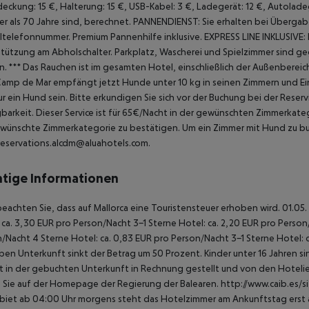
eckung: 15 €, Halterung: 15 €, USB-Kabel: 3 €, Ladegerät: 12 €, Autoladeg
ter als 70 Jahre sind, berechnet.
PANNENDIENST: Sie erhalten bei Übergab
ltelefonnummer. Premium Pannenhilfe inklusive.
EXPRESS LINE INKLUSIVE:
tützung am Abholschalter.
Parkplatz, Wascherei und Spielzimmer sind g
n.
***
Das Rauchen ist im gesamten Hotel, einschließlich der Außenbereic
amp de Mar empfängt jetzt Hunde unter 10 kg in seinen Zimmern und Ei
ur ein Hund sein.
Bitte erkundigen Sie sich vor der Buchung bei der Rese
barkeit.
Dieser Service ist für 65€/Nacht in der gewünschten Zimmerkateg
wünschte Zimmerkategorie zu bestätigen. Um ein Zimmer mit Hund zu buc
reservations.alcdm@aluahotels.com.
tige Informationen
beachten Sie, dass auf Mallorca eine Touristensteuer erhoben wird. 01.05.
 ca. 3,30 EUR pro Person/Nacht 3-1 Sterne Hotel: ca. 2,20 EUR pro Person/N
/Nacht 4 Sterne Hotel: ca. 0,83 EUR pro Person/Nacht 3-1 Sterne Hotel: 
ben Unterkunft sinkt der Betrag um 50 Prozent. Kinder unter 16 Jahren 
t in der gebuchten Unterkunft in Rechnung gestellt und von den Hotelier
 Sie auf der Homepage der Regierung der Balearen. http://www.caib.es/
biet ab 04:00 Uhr morgens steht das Hotelzimmer am Ankunftstag erst ab