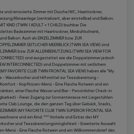
rte und renovierte Zimmer mit Dusche/WC, Haartrockner,
izung/Klimaanlage (zentralisiert, aber einstellbar) und Balkon.
MIT KIND (TWIN 1 ADULT + 1 CHILD) buchbar.
Die
ettes Badezimmer mit Haartrockner, Minikühlschrank,
 und Balkon.
Auch als EINZELZIMMER bzw. ZUR
OPPELZIMMER SEITLICHER MEERBLICK (TWIN SEA VIEW) sind
ZELZIMMER bzw. ZUR ALLEINBENUTZUNG (TWIN SEA VIEW FOR
ONNECTED) sind ausgestattet wie die Doppelzimmer jedoch
W INTERCONNECTED) sind Doppelzimmer mit seitlichem
MY FAVORITE CLUB TWIN FRONTAL SEA VIEW) haben alle "My
e
- Wasserkocher und Hilfsmittel zur Teezubereitung
-
n Komfort
- Kopfkissen-Menü
- Eine Flasche Rotwein und ein
tränken, einer Flasche Wasser und Bier
- Persönlicher Check-in
gbarkeit)
- Freier Zugang zur Sonnenterrasse mit Liegestühlen
orite Club Lounge, die den ganzen Tag über Gebäck, Snacks,
 akzeptieren
EZIMMER (MY FAVORITE CLUB TWIN SUPERIOR FRONTAL SEA
Erwachsene und ein Kind.
***
Vorteile und Extras des MY
rkocher und Teezubereitungsmöglichkeit
- Erweiterte Auswahl
sen-Menü
- Eine Flasche Rotwein und ein Willkommensbrief des