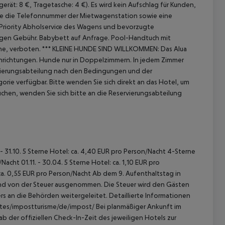
erät: 8 €, Tragetasche: 4 €).
Es wird kein Aufschlag für Kunden,
e die Telefonnummer der Mietwagenstation sowie eine
Priority Abholservice des Wagens und bevorzugte
egen Gebühr. Babybett auf Anfrage. Pool-Handtuch mit
he, verboten.
***
KLEINE HUNDE SIND WILLKOMMEN: Das Alua
nrichtungen.
Hunde nur in Doppelzimmern.
In jedem Zimmer
rvierungsabteilung nach den Bedingungen und der
orie verfügbar. Bitte wenden Sie sich direkt an das Hotel, um
hen, wenden Sie sich bitte an die Reservierungsabteilung
 - 31.10. 5 Sterne Hotel: ca. 4,40 EUR pro Person/Nacht 4-Sterne
acht 01.11. - 30.04. 5 Sterne Hotel: ca. 1,10 EUR pro
ca. 0,55 EUR pro Person/Nacht Ab dem 9. Aufenthaltstag in
sind von der Steuer ausgenommen. Die Steuer wird den Gästen
s an die Behörden weitergeleitet. Detaillierte Informationen
sites/impostturisme/de/impost/ Bei planmäßiger Ankunft im
 der offiziellen Check-In-Zeit des jeweiligen Hotels zur