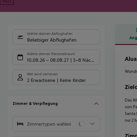
Next
Wähle deinen Abflughafen
Ang
Beliebiger Abflughafen
Hote
Wähle deinen Reisezeitraum
Alua
10.08.26
–
08.08.27
5-8 Nächte
Wunder
Wer wird verreisen
2 Erwachsene
Keine Kinder
Ziel
Das Al
Zimmer & Verpflegung
von Pa
Santa 
nur 2 
Zimmertypen wählen
Zim