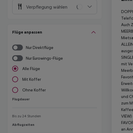
Verpflegung wählen
DOPPEL
Telefo
Auch 
MEERBL
Flüge anpassen
Mietsa
ALLEI
Nur Direktflüge
ausges
SINGLE
Nur Eurowings-Flüge
mit Ve
Alle Flüge
Meerbl
Favori
Mit Koffer
Erweit
Willko
Ohne Koffer
und C
Flugdauer
Flugdauer
zum M
Kaffee
VIEW) 
Bis zu 24 Stunden
FAVOR
Abflugzeiten
Abflugzeiten
an An