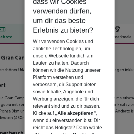
dass wir Cookies
verwenden dürfen,
um dir das beste
Erlebnis zu bieten?
ebote
Hotelbeschreibung
Hotelmerkmale
Wir verwenden Cookies und
lbeschreibung
ähnliche Technologien, um
unsere Webseite für dich am
 Gran Camp de Mar inkl. Mietwagen
Laufen zu halten. Dadurch
4
schöner Urlaub in toller Landschaft mit super Service.
**Mietwagen inklusi
können wir die Nutzung unserer
Plattform verstehen und
ort
verbessern, dir Support bieten
sowie Inhalte, Angebote und
ua Gran Camp de Mar liegt nur 3 km von Port d'Andratx - einem malerisc
Werbung anzeigen, die für dich
guera mit seinen vielen Bars, Restaurants und dem belebten Einkaufsvier
relevant sind und zu dir passen.
Ponsa 9km und Palma ist nur 25km entfernt.
Der Golfplatz von Andratx is
Klicke auf
„Alle akzeptieren“
,
Minuten (450m) entfernt.
wenn du einverstanden bist. Dir
reicht das Nötigste? Dann wähle
merbeschreibung