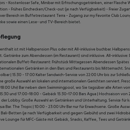
ors
- Kostenloser Safe, Minibar mit Erfrischungsgetränken, einer Flasche 
tion
- Frühes Einchecken/Check-out (je nach Verfügbarkeit)
- Freier Zuga
iver Bereich im Buffetrestaurant Terra
- Zugang zur my Favorite Club Loun
ke sowie einen Lese- und TV-Bereich bietet.
pflegung
fenthalt ist mit Halbpension Plus oder mit All-inklusive buchbar.
Halbpensi
rt. Getränke zum Abendessen (im Restaurant) sind inklusive.
All-inklusive:
ationalen Buffet-Restaurant:
Frühstück
Mittagessen
Abendessen
Spätes F
ternationalen Getränken in den Bars und Restaurants bis Mitternacht.
Sna
olbar | 15:30 - 17:00
Kalter Sandwich-Service von 22:00 Uhr bis zur Schließ
ne große
Auswahl an lokalen und internationalen Gerichten serviert.
Fresc
18:00 Uhr)
Bar neben dem Swimmingpool, wo Sie tagsüber alle Arten vo
15:30 und 17:00-18:00
- Gebäck 15:30-17:00
Bars
Agua | Hochsaison von 
 der Lobby. Große Auswahl an Getränken
und Unterhaltung. Service für k
ua Bar.
The Tropic | 10:00 - 23:00 Uhr
Bar nur für Erwachsene. Große Ausw
 Bali-Betten (je nach Verfügbarkeit und gegen Gebühr) und zwei Hidrobä
ive Lounge für MFC-Gäste mit Gebäck, Snacks, Kaffee, Tees und Geträn