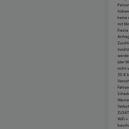
Person
früher
keine 
mit Kl
Fiesta
Anfrag
Zuschl
zusätz
werden
(der W
nicht 
30 € b
Versic
Fahrze
Schäde
Weste 
Verlus
ZUSA
WiFi +
beschä