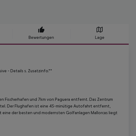
Bewertungen
Lage
ve - Details s. Zusatzinfo.**
hen Fischerhafen und 7km von Paguera entfernt.
Das Zentrum
tel. Der Flughafen ist eine 45-minütige Autofahrt entfernt,
t eine der besten und modernsten Golfanlagen Mallorcas liegt