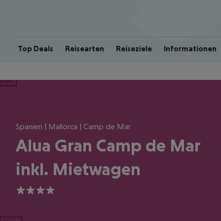
Top Deals
Reisearten
Reiseziele
Informationen
ious
Spanien | Mallorca | Camp de Mar
Alua Gran Camp de Mar
inkl. Mietwagen
4