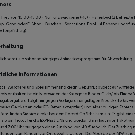
ness
ffnet von 10:00-19:00
- Nur für Erwachsene (+16)
- Hallenbad (2 beheizte 
ipp-Gang oder Fußbad
- Duschen
- Sensations-Pool
- 4 Behandlungsräum
stenpflichtig)
rhaltung
lich sorgt ein saisonabhängiges Animationsprogramm für Abwechslung.
tzliche Informationen
atz, Wascherei und Spielzimmer sind gegn Gebühr.Babybett auf Anfrage
reis enthalten ist ein Mietwagen der Kategorie B oder C1 ab/ bis Flugh
ugübergabe erfolgt nur gegen Vorlage einer gültigen Kreditkarte (es w
baren Geldkarten oder EC-Karten akzeptiert) und einer gültigen Fahrerla
fens finden Sie sich direkt bei dem Record Go Schaltern ein. Es gibt 
 Sie ein Ticket für die EXPRESS LINE und werden dann laut ihrer Ticket
und 7:00 Uhr nur gegen einen Zuschlag von 40 € möglich. Der Zuschlag 
tungen vom Kunden vor Ort gezahlt werden. Die Abgabe des MW ist jeder