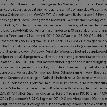
al vor Ort).
Übernahme und Rückgabe des Mietwagens finden im Parkhaus d
en Rückgabe als gebucht die nicht genutzten Miet-Tage des Wagens nicht
extra Gebühr erhoben.
WAGENTYP: Gemeinsame Buchung von 1-3 Personen i
imaanlage und Radio, unbegrenzte Kilometer. Gemeinsame Buchung von 4
 o. ähnlich, 3- oder 5-türer mit Klimaanlage und Radio, unbegrenzte Ki
e buchbar.
FAHRER:
Der Fahrer muss mindestens 19 Jahre alt und seit mind
ag für Fahrer unter 21 Jahren (19-20): 9,00 €/Tag max 108,00 €
Zuschlag f
licher Fahrer: 7,95 €/Tag max. 95,40 €
TANKREGELUNG:
Der Wagen wird v
. Bei Übernahme des Mietwagens wird die Kreditkarte (es werden auch EC
ert ist abhängig vom Autotyp). Wird der Wagen vollgetankt zurückgegebe
vollgetankt zurückgegeben wird, wird die hinterlegte Kreditkarte mit de
elastet.
VERSICHERUNG:
Vollkaskoversicherung ohne Selbstbeteiligung i
herungsschutz gegen Strafzettel, nicht deren Bearbeitung, Verlust oder 
ugpapiere, Verlust des
Nummernschildes, Schäden am Fahrwerk, Beschäd
n an Sonderausstattungen (GoPad, Kindersitze ...), Schäden an weitere
...), Polsterschäden, Diebstahl mit Schlüssel im Fahrzeug. Kein Versich
t oder Schaden durch einen Verstoß oder eine Verletzung der Pflichten 
TZAUSSTATTUNG:
Zuschlag Kindersitz: 9,95 €/Tag max 119,40 €, min 19,
 GPS + Experiences): 8,95 €/Tag max 107,40 € pro Mietperiode (Wenn da
digt, verloren oder verlegt wird, ist der Vertragsinhaber für die Zahlun