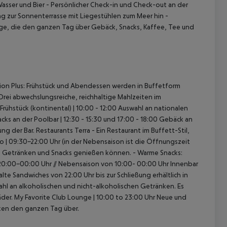
Wasser und Bier
- Persönlicher Check-in und Check-out an der
ng zur Sonnenterrasse mit Liegestühlen zum Meer hin
-
ge, die den ganzen Tag über Gebäck, Snacks, Kaffee, Tee und
on Plus:
Frühstück und Abendessen werden in Buffetform
Drei abwechslungsreiche, reichhaltige Mahlzeiten im
rühstück (kontinental) | 10:00 - 12:00
Auswahl an nationalen
cks an der Poolbar | 12:30 - 15:30 und 17:00 - 18:00
Gebäck an
ung der Bar.
Restaurants
Terra - Ein Restaurant im Buffett-Stil,
o | 09:30-22:00 Uhr (in der Nebensaison ist die Öffnungszeit
n Getränken und Snacks genießen können.
- Warme Snacks:
20:00-00:00 Uhr // Nebensaison von 10:00- 00:00 Uhr
Innenbar
alte Sandwiches von 22:00 Uhr bis zur Schließung erhältlich in
ahl an alkoholischen und
nicht-alkoholischen Getränken. Es
der.
My Favorite Club Lounge | 10:00 to 23:00 Uhr
Neue und
ken den ganzen Tag über.