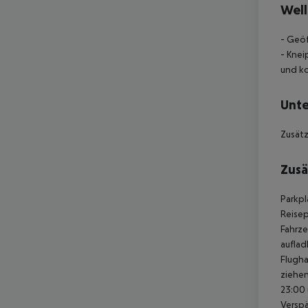
Well
- Geö
- Kne
und ko
Unte
Zusätz
Zusä
Parkpl
Reisep
Fahrze
auflad
Flugha
ziehen
23:00 
Verspä