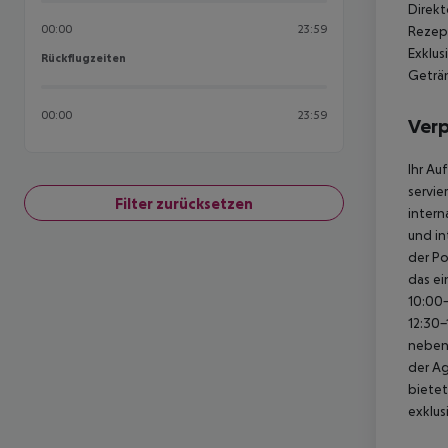
Direkt
00:00
23:59
Rezep
Exklus
Rückflugzeiten
Rückflugzeiten
Geträn
00:00
23:59
Ver
Ihr Au
servie
Filter zurücksetzen
intern
und in
der Po
das ei
10:00-
12:30-
neben
der Ag
bietet
exklus