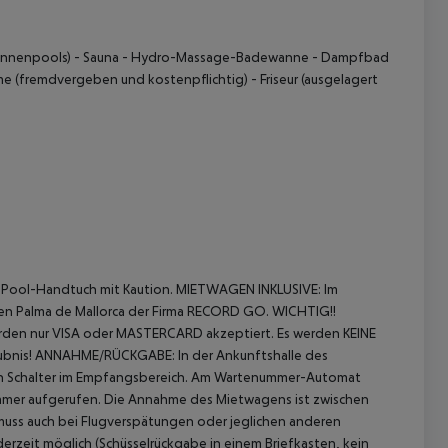
Innenpools)
- Sauna
- Hydro-Massage-Badewanne
- Dampfbad
e (fremdvergeben und kostenpflichtig)
- Friseur (ausgelagert
.Pool-Handtuch mit Kaution.
MIETWAGEN INKLUSIVE:
Im
afen Palma de Mallorca der Firma RECORD GO.
WICHTIG!!
erden nur VISA oder MASTERCARD akzeptiert. Es werden KEINE
ubnis!
ANNAHME/RÜCKGABE:
In der Ankunftshalle des
einen Schalter im Empfangsbereich. Am Wartenummer-Automat
nummer aufgerufen. Die Annahme des Mietwagens ist zwischen
muss auch bei Flugverspätungen oder jeglichen anderen
zeit möglich (Schüsselrückgabe in einem Briefkasten, kein