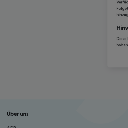
Verfüg
Folget
hinzu
Hinw
Diese 
haben,
Footer
Footer navigation
Über uns
AGB