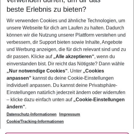
11.08.26
–
09.08.27
5-8 Nächte
beste Erlebnis zu bieten?
Wer wird verreisen
Wir verwenden Cookies und ähnliche Technologien, um
2 Erwachsene
Keine Kinder
unsere Webseite für dich am Laufen zu halten. Dadurch
können wir die Nutzung unserer Plattform verstehen und
Mehr Filter anzeigen
verbessern, dir Support bieten sowie Inhalte, Angebote
und Werbung anzeigen, die für dich relevant sind und zu
dir passen. Klicke auf
„Alle akzeptieren“
, wenn du
einverstanden bist. Dir reicht das Nötigste? Dann wähle
„Nur notwendige Cookies“
. Unter
„Cookies
anpassen“
kannst du deine Cookie-Einstellungen
Footer
Footer navigation
individuell anpassen. Du kannst deine Privatsphäre-
Über uns
Einstellungen natürlich jederzeit ändern oder widerrufen
AGB
– klicke dazu einfach unten auf
„Cookie-Einstellungen
Service & Hilfe
Bestpreisgarantie
ändern“
.
Datenschutz-Informationen
Impressum
Agenturbetreuung
Cookie-Einstellungen ändern
Folge uns
Barrierefreies Reisen
Cookie/Tracking-Informationen
Cookie-Richtlinie
Check-in
Datenschutz