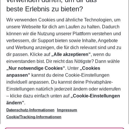
08.08.26
–
06.08.27
5-8 Nächte
beste Erlebnis zu bieten?
Wer wird verreisen
Wir verwenden Cookies und ähnliche Technologien, um
2 Erwachsene
Keine Kinder
unsere Webseite für dich am Laufen zu halten. Dadurch
können wir die Nutzung unserer Plattform verstehen und
Mehr Filter anzeigen
verbessern, dir Support bieten sowie Inhalte, Angebote
und Werbung anzeigen, die für dich relevant sind und zu
dir passen. Klicke auf
„Alle akzeptieren“
, wenn du
einverstanden bist. Dir reicht das Nötigste? Dann wähle
„Nur notwendige Cookies“
. Unter
„Cookies
anpassen“
kannst du deine Cookie-Einstellungen
Footer
Footer navigation
individuell anpassen. Du kannst deine Privatsphäre-
Über uns
Einstellungen natürlich jederzeit ändern oder widerrufen
AGB
– klicke dazu einfach unten auf
„Cookie-Einstellungen
Service & Hilfe
Bestpreisgarantie
ändern“
.
Datenschutz-Informationen
Impressum
Agenturbetreuung
Cookie-Einstellungen ändern
Folge uns
Barrierefreies Reisen
Cookie/Tracking-Informationen
Cookie-Richtlinie
Check-in
Datenschutz