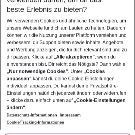
10.08.26
–
08.08.27
5-8 Nächte
beste Erlebnis zu bieten?
Wer wird verreisen
Wir verwenden Cookies und ähnliche Technologien, um
2 Erwachsene
Keine Kinder
unsere Webseite für dich am Laufen zu halten. Dadurch
können wir die Nutzung unserer Plattform verstehen und
Mehr Filter anzeigen
verbessern, dir Support bieten sowie Inhalte, Angebote
und Werbung anzeigen, die für dich relevant sind und zu
dir passen. Klicke auf
„Alle akzeptieren“
, wenn du
einverstanden bist. Dir reicht das Nötigste? Dann wähle
„Nur notwendige Cookies“
. Unter
„Cookies
anpassen“
kannst du deine Cookie-Einstellungen
Footer
Footer navigation
individuell anpassen. Du kannst deine Privatsphäre-
Über uns
Einstellungen natürlich jederzeit ändern oder widerrufen
AGB
– klicke dazu einfach unten auf
„Cookie-Einstellungen
Service & Hilfe
Bestpreisgarantie
ändern“
.
Datenschutz-Informationen
Impressum
Agenturbetreuung
Cookie-Einstellungen ändern
Folge uns
Barrierefreies Reisen
Cookie/Tracking-Informationen
Cookie-Richtlinie
Check-in
Datenschutz