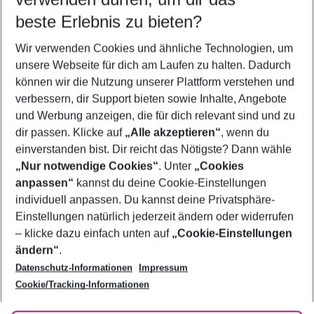
09.08.26
–
07.08.27
5-8 Nächte
beste Erlebnis zu bieten?
Wer wird verreisen
Wir verwenden Cookies und ähnliche Technologien, um
2 Erwachsene
Keine Kinder
unsere Webseite für dich am Laufen zu halten. Dadurch
können wir die Nutzung unserer Plattform verstehen und
Mehr Filter anzeigen
verbessern, dir Support bieten sowie Inhalte, Angebote
und Werbung anzeigen, die für dich relevant sind und zu
dir passen. Klicke auf
„Alle akzeptieren“
, wenn du
einverstanden bist. Dir reicht das Nötigste? Dann wähle
„Nur notwendige Cookies“
. Unter
„Cookies
anpassen“
kannst du deine Cookie-Einstellungen
Footer
Footer navigation
individuell anpassen. Du kannst deine Privatsphäre-
Über uns
Einstellungen natürlich jederzeit ändern oder widerrufen
AGB
– klicke dazu einfach unten auf
„Cookie-Einstellungen
Service & Hilfe
Bestpreisgarantie
ändern“
.
Datenschutz-Informationen
Impressum
Agenturbetreuung
Cookie-Einstellungen ändern
Folge uns
Barrierefreies Reisen
Cookie/Tracking-Informationen
Cookie-Richtlinie
Check-in
Datenschutz