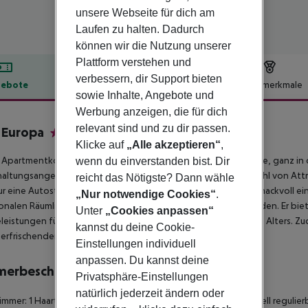
unsere Webseite für dich am
Laufen zu halten. Dadurch
können wir die Nutzung unserer
Plattform verstehen und
verbessern, dir Support bieten
ebote
Hotelbeschreibung
Hotelmerkmale
sowie Inhalte, Angebote und
lbeschreibung
Werbung anzeigen, die für dich
relevant sind und zu dir passen.
 Europa
Klicke auf
„Alle akzeptieren“
,
3
 Apartmentkomplex befindet sich in erstklassiger Lage in Calpe, ganz in
wenn du einverstanden bist. Dir
altungsangebote. Gäste finden in der Umgebung eine Vielzahl von Attr
reicht das Nötigste? Dann wähle
ur eine Autostunde entfernt. Der Komplex besteht aus geschmackvoll 
„Nur notwendige Cookies“
.
onalen Räumlichkeiten, die zum Entspannen und Erholen einladen. Er biet
Unter
„Cookies anpassen“
eleistungen für einen wundervollen Aufenthalt für Gäste jeden Alters. Zu
kannst du deine Cookie-
 erfrischenden Getränk entspannen können.
Einstellungen individuell
anpassen. Du kannst deine
merbeschreibung
Privatsphäre-Einstellungen
natürlich jederzeit ändern oder
mmer: 1 Haartrockner Fernseher Internetzugang: nein Individuell regulier