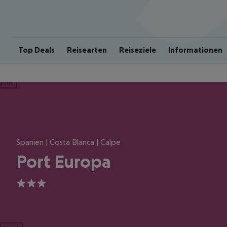
Top Deals
Reisearten
Reiseziele
Informationen
ious
Spanien | Costa Blanca | Calpe
Port Europa
3