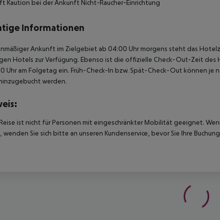
t Kaution bei der Ankunft Nicht-Raucher-Einrichtung
tige Informationen
anmäßiger Ankunft im Zielgebiet ab 04:00 Uhr morgens steht das Hotelz
igen Hotels zur Verfügung. Ebenso ist die offizielle Check-Out-Zeit des 
00 Uhr am Folgetag ein. Früh-Check-In bzw. Spät-Check-Out können je n
hinzugebucht werden.
eis:
Reise ist nicht für Personen mit eingeschränkter Mobilität geeignet. We
 wenden Sie sich bitte an unseren Kundenservice, bevor Sie Ihre Buchung