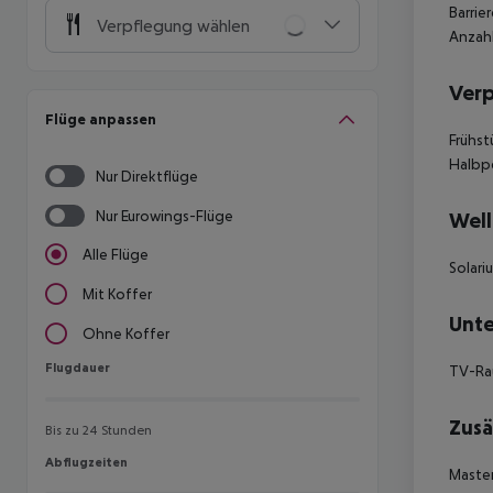
Barrie
Verpflegung wählen
Anzahl
Ver
Flüge anpassen
Frühst
Halbpe
Nur Direktflüge
Nur Eurowings-Flüge
Well
Alle Flüge
Solari
Mit Koffer
Unte
Ohne Koffer
Flugdauer
Flugdauer
TV-Ra
Zusä
Bis zu 24 Stunden
Abflugzeiten
Abflugzeiten
Master