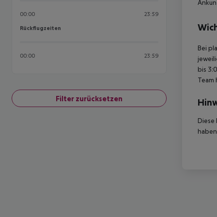
Ankunf
00:00
23:59
Wich
Rückflugzeiten
Rückflugzeiten
Bei pl
00:00
23:59
jeweil
bis 3:
Team 
Filter zurücksetzen
Hinw
Diese 
haben,