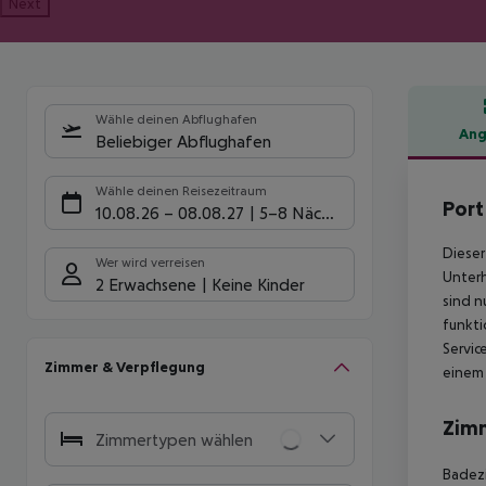
Next
Wähle deinen Abflughafen
Ang
Beliebiger Abflughafen
Hote
Wähle deinen Reisezeitraum
Port
10.08.26
–
08.08.27
5-8 Nächte
Dieser
Wer wird verreisen
Unterh
2 Erwachsene
Keine Kinder
sind n
funkti
Servic
Zimmer & Verpflegung
einem
Zim
Zimmertypen wählen
Badezi