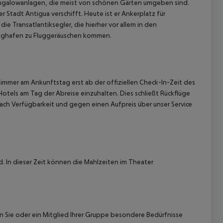
ge Bungalowanlagen, die meist von schönen Gärten umgeben sind.
r Stadt Antigua verschifft. Heute ist er Ankerplatz für
e Transatlantiksegler, die hierher vor allem in den
lughafen zu Fluggeräuschen kommen.
immer am Ankunftstag erst ab der offiziellen Check-In-Zeit des
Hotels am Tag der Abreise einzuhalten. Dies schließt Rückflüge
ach Verfügbarkeit und gegen einen Aufpreis über unser Service
rd. In dieser Zeit können die Mahlzeiten im Theater
nn Sie oder ein Mitglied Ihrer Gruppe besondere Bedürfnisse