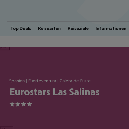
Top Deals
Reisearten
Reiseziele
Informationen
ious
Spanien | Fuerteventura | Caleta de Fuste
Eurostars Las Salinas
4