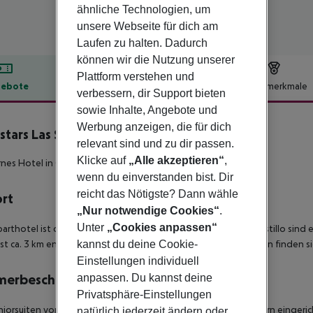
ähnliche Technologien, um
unsere Webseite für dich am
Laufen zu halten. Dadurch
können wir die Nutzung unserer
Plattform verstehen und
ebote
Hotelbeschreibung
Hotelmerkmale
verbessern, dir Support bieten
lbeschreibung
sowie Inhalte, Angebote und
Werbung anzeigen, die für dich
stars Las Salinas
relevant sind und zu dir passen.
4
Klicke auf
„Alle akzeptieren“
,
es Hotel in Golfplatz- und Strandnähe.
wenn du einverstanden bist. Dir
reicht das Nötigste? Dann wähle
ort
„Nur notwendige Cookies“
.
Unter
„Cookies anpassen“
arthotel ist direkt am Meer gelegen, zur Badebucht von El Castillo sind 
kannst du deine Cookie-
ist ca. 3 km entfernt. Einkaufs- und Unterhaltungsmöglichkeiten finden si
Einstellungen individuell
anpassen. Du kannst deine
merbeschreibung
Privatsphäre-Einstellungen
niorsuiten vom Typ Appartement sind komfortabel und modern eingericht
natürlich jederzeit ändern oder