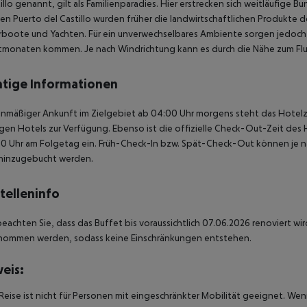
tillo genannt, gilt als Familienparadies. Hier erstrecken sich weitläufi
en Puerto del Castillo wurden früher die landwirtschaftlichen Produkte de
rboote und Yachten. Für ein unverwechselbares Ambiente sorgen jedoch di
tmonaten kommen. Je nach Windrichtung kann es durch die Nähe zum F
tige Informationen
anmäßiger Ankunft im Zielgebiet ab 04:00 Uhr morgens steht das Hotelz
igen Hotels zur Verfügung. Ebenso ist die offizielle Check-Out-Zeit des 
00 Uhr am Folgetag ein. Früh-Check-In bzw. Spät-Check-Out können je n
hinzugebucht werden.
telleninfo
beachten Sie, dass das Buffet bis voraussichtlich 07.06.2026 renoviert wi
nommen werden, sodass keine Einschränkungen entstehen.
eis:
Reise ist nicht für Personen mit eingeschränkter Mobilität geeignet. We