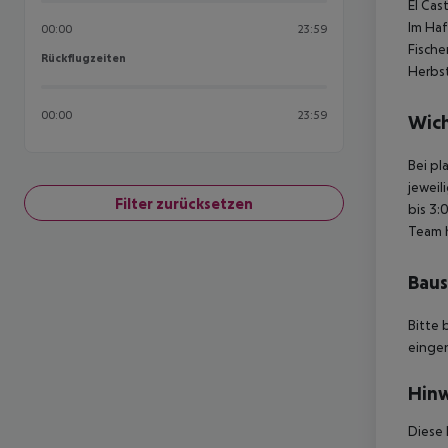
El Cas
Im Haf
00:00
23:59
Fische
Rückflugzeiten
Rückflugzeiten
Herbs
00:00
23:59
Wich
Bei pl
jeweil
Filter zurücksetzen
bis 3:
Team 
Baus
Bitte 
einge
Hinw
Diese 