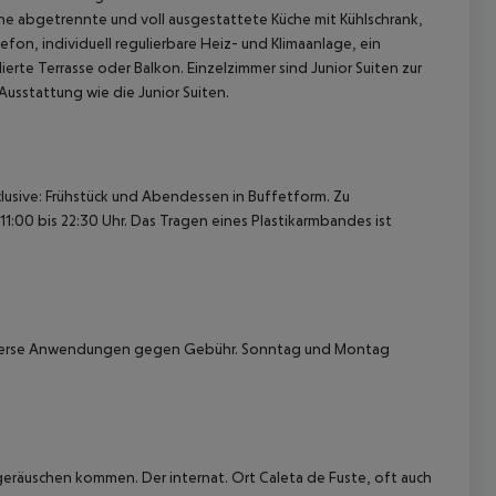
eine abgetrennte und voll ausgestattete Küche mit Kühlschrank,
fon, individuell regulierbare Heiz- und Klimaanlage, ein
rte Terrasse oder Balkon.
Einzelzimmer sind Junior Suiten zur
Ausstattung wie die Junior Suiten.
clusive: Frühstück und Abendessen in Buffetform. Zu
1:00 bis 22:30 Uhr. Das Tragen eines Plastikarmbandes ist
 akzeptieren
diverse Anwendungen gegen Gebühr. Sonntag und Montag
uggeräuschen kommen.
Der internat. Ort Caleta de Fuste, oft auch