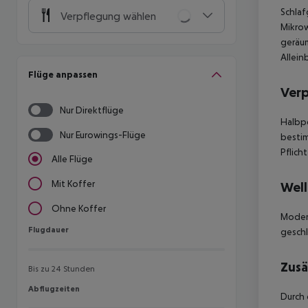
Schlaf
Verpflegung wählen
Mikrow
geräu
Allein
Flüge anpassen
Ver
Nur Direktflüge
Halbpe
Nur Eurowings-Flüge
bestim
Pflich
Alle Flüge
Mit Koffer
Well
Ohne Koffer
Moder
Flugdauer
Flugdauer
geschl
Zusä
Bis zu 24 Stunden
Abflugzeiten
Abflugzeiten
Durch 