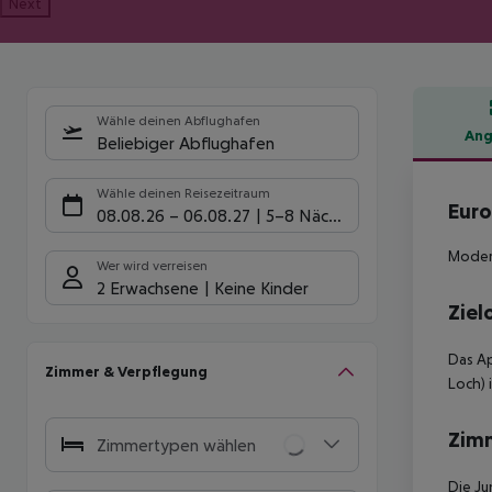
Next
Wähle deinen Abflughafen
Ang
Beliebiger Abflughafen
Hote
Wähle deinen Reisezeitraum
Euro
08.08.26
–
06.08.27
5-8 Nächte
Modern
Wer wird verreisen
2 Erwachsene
Keine Kinder
Ziel
Das Ap
Zimmer & Verpflegung
Loch) 
Zim
Zimmertypen wählen
Die Ju