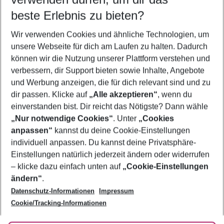
09.08.26
–
07.08.27
5-8 Nächte
beste Erlebnis zu bieten?
Wer wird verreisen
Wir verwenden Cookies und ähnliche Technologien, um
2 Erwachsene
Keine Kinder
unsere Webseite für dich am Laufen zu halten. Dadurch
können wir die Nutzung unserer Plattform verstehen und
Mehr Filter anzeigen
verbessern, dir Support bieten sowie Inhalte, Angebote
und Werbung anzeigen, die für dich relevant sind und zu
dir passen. Klicke auf
„Alle akzeptieren“
, wenn du
einverstanden bist. Dir reicht das Nötigste? Dann wähle
„Nur notwendige Cookies“
. Unter
„Cookies
anpassen“
kannst du deine Cookie-Einstellungen
Footer
Footer navigation
individuell anpassen. Du kannst deine Privatsphäre-
Über uns
Einstellungen natürlich jederzeit ändern oder widerrufen
AGB
– klicke dazu einfach unten auf
„Cookie-Einstellungen
Service & Hilfe
Bestpreisgarantie
ändern“
.
Datenschutz-Informationen
Impressum
Agenturbetreuung
Cookie-Einstellungen ändern
Folge uns
Barrierefreies Reisen
Cookie/Tracking-Informationen
Cookie-Richtlinie
Check-in
Datenschutz