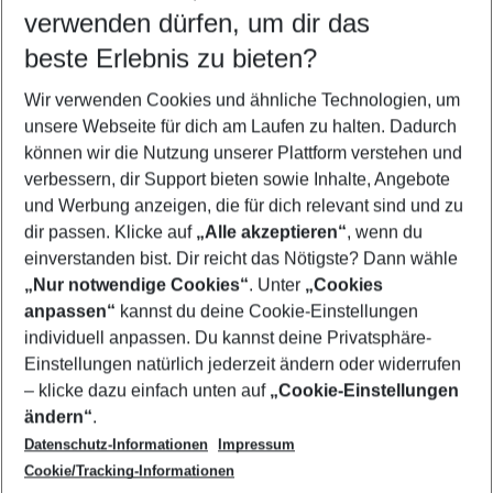
verwenden dürfen, um dir das
Wähle deinen Reisezeitraum
10.08.26
–
08.08.27
5-8 Nächte
beste Erlebnis zu bieten?
Wer wird verreisen
Wir verwenden Cookies und ähnliche Technologien, um
2 Erwachsene
Keine Kinder
unsere Webseite für dich am Laufen zu halten. Dadurch
können wir die Nutzung unserer Plattform verstehen und
Mehr Filter anzeigen
verbessern, dir Support bieten sowie Inhalte, Angebote
und Werbung anzeigen, die für dich relevant sind und zu
dir passen. Klicke auf
„Alle akzeptieren“
, wenn du
einverstanden bist. Dir reicht das Nötigste? Dann wähle
„Nur notwendige Cookies“
. Unter
„Cookies
anpassen“
kannst du deine Cookie-Einstellungen
Footer
Footer navigation
individuell anpassen. Du kannst deine Privatsphäre-
Über uns
Einstellungen natürlich jederzeit ändern oder widerrufen
AGB
– klicke dazu einfach unten auf
„Cookie-Einstellungen
Service & Hilfe
Bestpreisgarantie
ändern“
.
Datenschutz-Informationen
Impressum
Agenturbetreuung
Cookie-Einstellungen ändern
Folge uns
Barrierefreies Reisen
Cookie/Tracking-Informationen
Cookie-Richtlinie