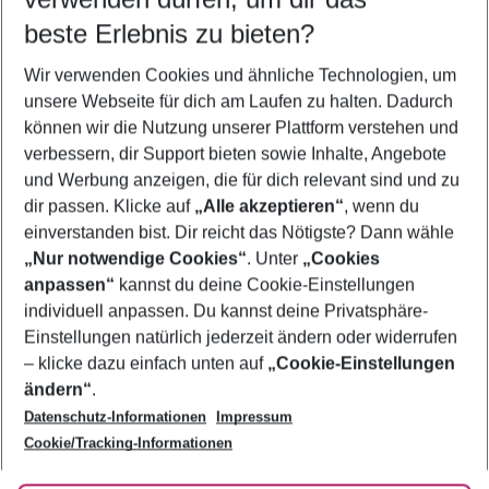
11.08.26
–
09.08.27
5-8 Nächte
beste Erlebnis zu bieten?
Wer wird verreisen
Wir verwenden Cookies und ähnliche Technologien, um
2 Erwachsene
Keine Kinder
unsere Webseite für dich am Laufen zu halten. Dadurch
können wir die Nutzung unserer Plattform verstehen und
Mehr Filter anzeigen
verbessern, dir Support bieten sowie Inhalte, Angebote
und Werbung anzeigen, die für dich relevant sind und zu
dir passen. Klicke auf
„Alle akzeptieren“
, wenn du
einverstanden bist. Dir reicht das Nötigste? Dann wähle
„Nur notwendige Cookies“
. Unter
„Cookies
anpassen“
kannst du deine Cookie-Einstellungen
Footer
Footer navigation
individuell anpassen. Du kannst deine Privatsphäre-
Über uns
Einstellungen natürlich jederzeit ändern oder widerrufen
AGB
– klicke dazu einfach unten auf
„Cookie-Einstellungen
Service & Hilfe
Bestpreisgarantie
ändern“
.
Datenschutz-Informationen
Impressum
Agenturbetreuung
Cookie-Einstellungen ändern
Folge uns
Barrierefreies Reisen
Cookie/Tracking-Informationen
Cookie-Richtlinie
Check-in
Datenschutz