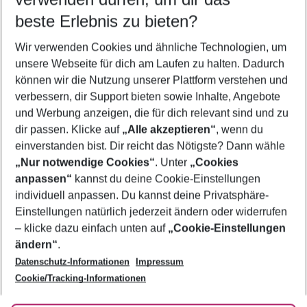
11.08.26
–
09.08.27
5-8 Nächte
beste Erlebnis zu bieten?
Wer wird verreisen
Wir verwenden Cookies und ähnliche Technologien, um
2 Erwachsene
Keine Kinder
unsere Webseite für dich am Laufen zu halten. Dadurch
können wir die Nutzung unserer Plattform verstehen und
Mehr Filter anzeigen
verbessern, dir Support bieten sowie Inhalte, Angebote
und Werbung anzeigen, die für dich relevant sind und zu
dir passen. Klicke auf
„Alle akzeptieren“
, wenn du
einverstanden bist. Dir reicht das Nötigste? Dann wähle
„Nur notwendige Cookies“
. Unter
„Cookies
anpassen“
kannst du deine Cookie-Einstellungen
Footer
Footer navigation
individuell anpassen. Du kannst deine Privatsphäre-
Über uns
Einstellungen natürlich jederzeit ändern oder widerrufen
AGB
– klicke dazu einfach unten auf
„Cookie-Einstellungen
Service & Hilfe
Bestpreisgarantie
ändern“
.
Datenschutz-Informationen
Impressum
Agenturbetreuung
Cookie-Einstellungen ändern
Folge uns
Barrierefreies Reisen
Cookie/Tracking-Informationen
Cookie-Richtlinie
Check-in
Datenschutz