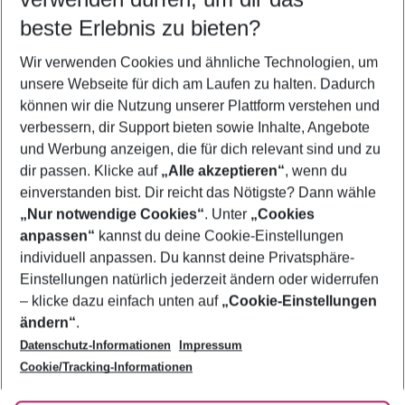
09.08.26
–
07.08.27
5-8 Nächte
beste Erlebnis zu bieten?
Wer wird verreisen
Wir verwenden Cookies und ähnliche Technologien, um
2 Erwachsene
Keine Kinder
unsere Webseite für dich am Laufen zu halten. Dadurch
können wir die Nutzung unserer Plattform verstehen und
Mehr Filter anzeigen
verbessern, dir Support bieten sowie Inhalte, Angebote
und Werbung anzeigen, die für dich relevant sind und zu
dir passen. Klicke auf
„Alle akzeptieren“
, wenn du
einverstanden bist. Dir reicht das Nötigste? Dann wähle
„Nur notwendige Cookies“
. Unter
„Cookies
anpassen“
kannst du deine Cookie-Einstellungen
Footer
Footer navigation
individuell anpassen. Du kannst deine Privatsphäre-
Über uns
Einstellungen natürlich jederzeit ändern oder widerrufen
AGB
– klicke dazu einfach unten auf
„Cookie-Einstellungen
Service & Hilfe
Bestpreisgarantie
ändern“
.
Datenschutz-Informationen
Impressum
Agenturbetreuung
Cookie-Einstellungen ändern
Folge uns
Barrierefreies Reisen
Cookie/Tracking-Informationen
Cookie-Richtlinie
Check-in
Datenschutz