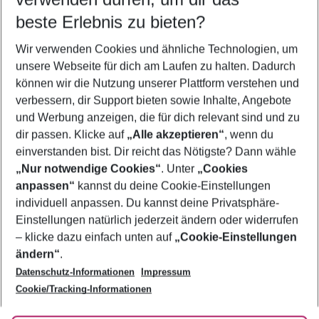
09.08.26
–
07.08.27
5-8 Nächte
beste Erlebnis zu bieten?
Wer wird verreisen
Wir verwenden Cookies und ähnliche Technologien, um
2 Erwachsene
Keine Kinder
unsere Webseite für dich am Laufen zu halten. Dadurch
können wir die Nutzung unserer Plattform verstehen und
Mehr Filter anzeigen
verbessern, dir Support bieten sowie Inhalte, Angebote
und Werbung anzeigen, die für dich relevant sind und zu
dir passen. Klicke auf
„Alle akzeptieren“
, wenn du
einverstanden bist. Dir reicht das Nötigste? Dann wähle
„Nur notwendige Cookies“
. Unter
„Cookies
anpassen“
kannst du deine Cookie-Einstellungen
Footer
Footer navigation
individuell anpassen. Du kannst deine Privatsphäre-
Über uns
Einstellungen natürlich jederzeit ändern oder widerrufen
AGB
– klicke dazu einfach unten auf
„Cookie-Einstellungen
Service & Hilfe
Bestpreisgarantie
ändern“
.
Datenschutz-Informationen
Impressum
Agenturbetreuung
Cookie-Einstellungen ändern
Folge uns
Barrierefreies Reisen
Cookie/Tracking-Informationen
Cookie-Richtlinie
Check-in
Datenschutz