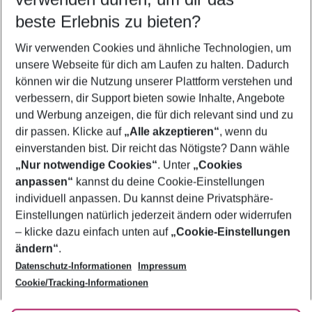
09.08.26
–
07.08.27
5-8 Nächte
beste Erlebnis zu bieten?
Wer wird verreisen
Wir verwenden Cookies und ähnliche Technologien, um
2 Erwachsene
Keine Kinder
unsere Webseite für dich am Laufen zu halten. Dadurch
können wir die Nutzung unserer Plattform verstehen und
Mehr Filter anzeigen
verbessern, dir Support bieten sowie Inhalte, Angebote
und Werbung anzeigen, die für dich relevant sind und zu
dir passen. Klicke auf
„Alle akzeptieren“
, wenn du
einverstanden bist. Dir reicht das Nötigste? Dann wähle
„Nur notwendige Cookies“
. Unter
„Cookies
anpassen“
kannst du deine Cookie-Einstellungen
Footer
Footer navigation
individuell anpassen. Du kannst deine Privatsphäre-
Über uns
Einstellungen natürlich jederzeit ändern oder widerrufen
AGB
– klicke dazu einfach unten auf
„Cookie-Einstellungen
Service & Hilfe
Bestpreisgarantie
ändern“
.
Datenschutz-Informationen
Impressum
Agenturbetreuung
Cookie-Einstellungen ändern
Folge uns
Barrierefreies Reisen
Cookie/Tracking-Informationen
Cookie-Richtlinie
Check-in
Datenschutz