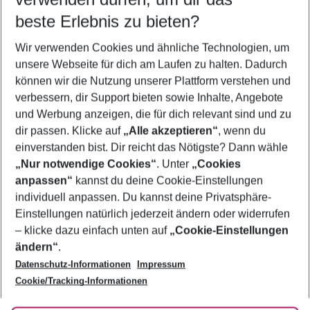
12.08.26
–
10.08.27
5-8 Nächte
beste Erlebnis zu bieten?
Wer wird verreisen
Wir verwenden Cookies und ähnliche Technologien, um
2 Erwachsene
Keine Kinder
unsere Webseite für dich am Laufen zu halten. Dadurch
können wir die Nutzung unserer Plattform verstehen und
Mehr Filter anzeigen
verbessern, dir Support bieten sowie Inhalte, Angebote
und Werbung anzeigen, die für dich relevant sind und zu
dir passen. Klicke auf
„Alle akzeptieren“
, wenn du
einverstanden bist. Dir reicht das Nötigste? Dann wähle
„Nur notwendige Cookies“
. Unter
„Cookies
anpassen“
kannst du deine Cookie-Einstellungen
Footer
Footer navigation
individuell anpassen. Du kannst deine Privatsphäre-
Über uns
Einstellungen natürlich jederzeit ändern oder widerrufen
AGB
– klicke dazu einfach unten auf
„Cookie-Einstellungen
Service & Hilfe
Bestpreisgarantie
ändern“
.
Datenschutz-Informationen
Impressum
Agenturbetreuung
Cookie-Einstellungen ändern
Folge uns
Barrierefreies Reisen
Cookie/Tracking-Informationen
Cookie-Richtlinie
Check-in
Datenschutz