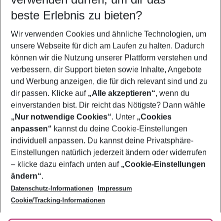
12.08.26
–
10.08.27
5-8 Nächte
beste Erlebnis zu bieten?
Wer wird verreisen
Wir verwenden Cookies und ähnliche Technologien, um
2 Erwachsene
Keine Kinder
unsere Webseite für dich am Laufen zu halten. Dadurch
können wir die Nutzung unserer Plattform verstehen und
Mehr Filter anzeigen
verbessern, dir Support bieten sowie Inhalte, Angebote
und Werbung anzeigen, die für dich relevant sind und zu
dir passen. Klicke auf
„Alle akzeptieren“
, wenn du
einverstanden bist. Dir reicht das Nötigste? Dann wähle
„Nur notwendige Cookies“
. Unter
„Cookies
anpassen“
kannst du deine Cookie-Einstellungen
Footer
Footer navigation
individuell anpassen. Du kannst deine Privatsphäre-
Über uns
Einstellungen natürlich jederzeit ändern oder widerrufen
AGB
– klicke dazu einfach unten auf
„Cookie-Einstellungen
Service & Hilfe
Bestpreisgarantie
ändern“
.
Datenschutz-Informationen
Impressum
Agenturbetreuung
Cookie-Einstellungen ändern
Folge uns
Barrierefreies Reisen
Cookie/Tracking-Informationen
Cookie-Richtlinie
Check-in
Datenschutz