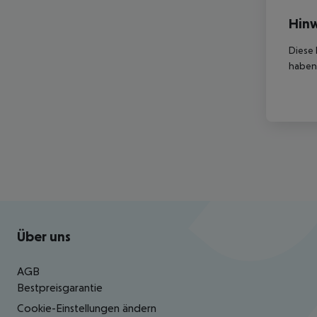
Hinw
Diese 
haben,
Footer
Footer navigation
Über uns
AGB
Bestpreisgarantie
Cookie-Einstellungen ändern