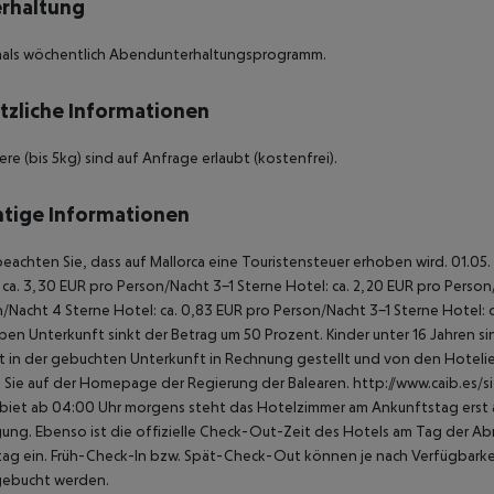
rhaltung
als wöchentlich Abendunterhaltungsprogramm.
tzliche Informationen
ere (bis 5kg) sind auf Anfrage erlaubt (kostenfrei).
tige Informationen
beachten Sie, dass auf Mallorca eine Touristensteuer erhoben wird. 01.05.
 ca. 3,30 EUR pro Person/Nacht 3-1 Sterne Hotel: ca. 2,20 EUR pro Person/N
/Nacht 4 Sterne Hotel: ca. 0,83 EUR pro Person/Nacht 3-1 Sterne Hotel: 
ben Unterkunft sinkt der Betrag um 50 Prozent. Kinder unter 16 Jahren 
t in der gebuchten Unterkunft in Rechnung gestellt und von den Hotelier
 Sie auf der Homepage der Regierung der Balearen. http://www.caib.es/
biet ab 04:00 Uhr morgens steht das Hotelzimmer am Ankunftstag erst ab
ung. Ebenso ist die offizielle Check-Out-Zeit des Hotels am Tag der Abre
ag ein. Früh-Check-In bzw. Spät-Check-Out können je nach Verfügbarkei
gebucht werden.