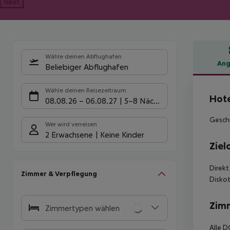
Next
Wähle deinen Abflughafen
Ang
Beliebiger Abflughafen
Hote
Wähle deinen Reisezeitraum
Hot
08.08.26
–
06.08.27
5-8 Nächte
Geschm
Wer wird verreisen
2 Erwachsene
Keine Kinder
Ziel
Direkt
Zimmer & Verpflegung
Disko
Zim
Zimmertypen wählen
Alle 