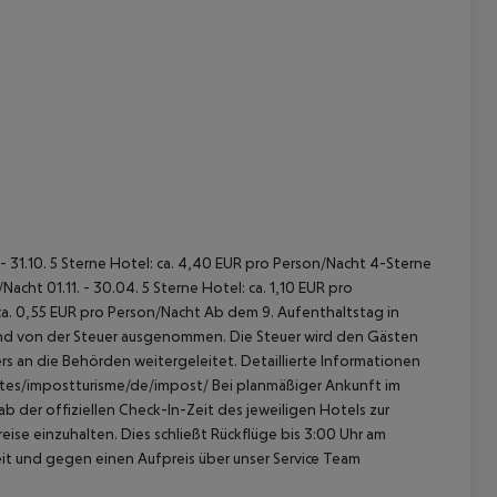
 - 31.10. 5 Sterne Hotel: ca. 4,40 EUR pro Person/Nacht 4-Sterne
acht 01.11. - 30.04. 5 Sterne Hotel: ca. 1,10 EUR pro
ca. 0,55 EUR pro Person/Nacht Ab dem 9. Aufenthaltstag in
sind von der Steuer ausgenommen. Die Steuer wird den Gästen
s an die Behörden weitergeleitet. Detaillierte Informationen
sites/impostturisme/de/impost/ Bei planmäßiger Ankunft im
 der offiziellen Check-In-Zeit des jeweiligen Hotels zur
ise einzuhalten. Dies schließt Rückflüge bis 3:00 Uhr am
t und gegen einen Aufpreis über unser Service Team