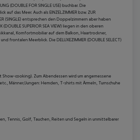
UNG (DOUBLE FOR SINGLE USE) buchbar.
Die
ick auf das Meer.
Auch als EINZELZIMMER bzw. ZUR
ER (SINGLE) entsprechen den Doppelzimmern aber haben
(DOUBLE SUPERIOR SEA VIEW) liegen in den oberen
ikkanal, Komfortmobiliar auf dem Balkon, Haartrockner,
und frontalen Meerblick.
Die DELUXEZIMMER (DOUBLE SELECT)
 akzeptieren
mit Show-cooking). Zum Abendessen wird um angemessene
etc., Männer/Jungen: Hemden, T-shirts mit Ärmeln, Turnschuhe
gen, Tennis, Golf, Tauchen, Reiten und Segeln in unmittelbarer