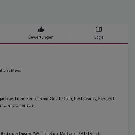
Bewertungen
Lage
uf das Meer.
tjada und dem Zentrum mit Geschäften, Restaurants, Bars und
der Uferpromenade.
 Bad oder Dusche/WC, Telefon, Mietsafe, SAT-TV mit