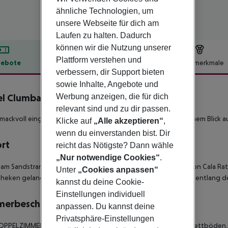
ähnliche Technologien, um
unsere Webseite für dich am
Laufen zu halten. Dadurch
können wir die Nutzung unserer
Plattform verstehen und
ebote
Hotelbeschreibung
Hotelmerkmale
verbessern, dir Support bieten
lbeschreibung
sowie Inhalte, Angebote und
el Clumba
Werbung anzeigen, die für dich
3
relevant sind und zu dir passen.
ackvoll eingerichtetes Hotel in idealer Strandlage mit herrlichem Blick a
Klicke auf
„Alle akzeptieren“
,
wenn du einverstanden bist. Dir
ort
reicht das Nötigste? Dann wähle
„Nur notwendige Cookies“
.
 am Sandstrand der Bucht von Son Moll gelegen. Zum Hafen von Cala Ra
Unter
„Cookies anpassen“
theken gelangt man nach einem ca. 10-minütigen Spaziergang entlang 
kannst du deine Cookie-
Einstellungen individuell
merbeschreibung
anpassen. Du kannst deine
Privatsphäre-Einstellungen
DOPPELZIMMER (TWIN) sind ansprechend ausgestattet mit Parkettböden,