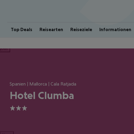
Top Deals
Reisearten
Reiseziele
Informationen
ious
Spanien | Mallorca | Cala Ratjada
Hotel Clumba
3