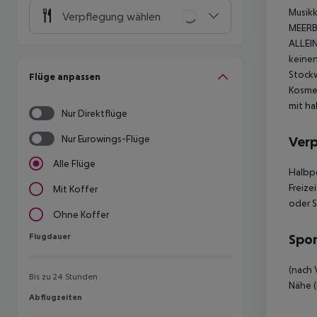
Musikk
Verpflegung wählen
MEERBL
ALLEI
keinen
Stockw
Flüge anpassen
Kosmet
mit ha
Nur Direktflüge
Nur Eurowings-Flüge
Ver
Alle Flüge
Halbp
Freize
Mit Koffer
oder S
Ohne Koffer
Flugdauer
Spor
Flugdauer
(nach 
Bis zu 24 Stunden
Nähe (
Abflugzeiten
Abflugzeiten