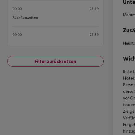
Unte
00:00
23:59
Mehrm
Rückflugzeiten
Rückflugzeiten
Zusä
00:00
23:59
Hausti
Wich
Filter zurücksetzen
Bitte 
Hotel:
Person
dersel
vor Or
finden
Zielge
Verfüg
Folget
hinzu