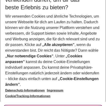
09.08.26
–
07.08.27
5-8 Nächte
beste Erlebnis zu bieten?
Wer wird verreisen
Wir verwenden Cookies und ähnliche Technologien, um
2 Erwachsene
Keine Kinder
unsere Webseite für dich am Laufen zu halten. Dadurch
können wir die Nutzung unserer Plattform verstehen und
Mehr Filter anzeigen
verbessern, dir Support bieten sowie Inhalte, Angebote
und Werbung anzeigen, die für dich relevant sind und zu
dir passen. Klicke auf
„Alle akzeptieren“
, wenn du
einverstanden bist. Dir reicht das Nötigste? Dann wähle
„Nur notwendige Cookies“
. Unter
„Cookies
anpassen“
kannst du deine Cookie-Einstellungen
Footer
Footer navigation
individuell anpassen. Du kannst deine Privatsphäre-
Über uns
Einstellungen natürlich jederzeit ändern oder widerrufen
AGB
– klicke dazu einfach unten auf
„Cookie-Einstellungen
Service & Hilfe
Bestpreisgarantie
ändern“
.
Datenschutz-Informationen
Impressum
Agenturbetreuung
Cookie-Einstellungen ändern
Folge uns
Barrierefreies Reisen
Cookie/Tracking-Informationen
Cookie-Richtlinie
Check-in
Datenschutz