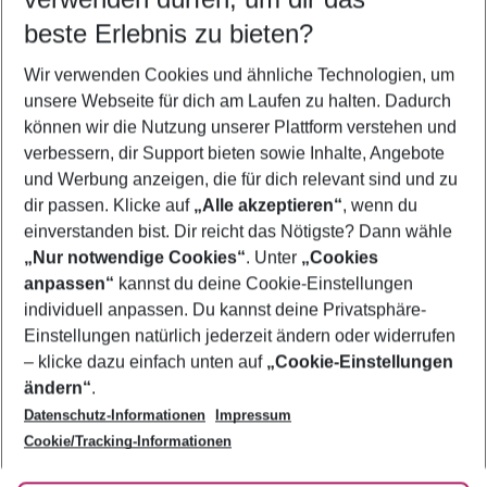
09.08.26
–
07.08.27
5-8 Nächte
beste Erlebnis zu bieten?
Wer wird verreisen
Wir verwenden Cookies und ähnliche Technologien, um
2 Erwachsene
Keine Kinder
unsere Webseite für dich am Laufen zu halten. Dadurch
können wir die Nutzung unserer Plattform verstehen und
Mehr Filter anzeigen
verbessern, dir Support bieten sowie Inhalte, Angebote
und Werbung anzeigen, die für dich relevant sind und zu
dir passen. Klicke auf
„Alle akzeptieren“
, wenn du
einverstanden bist. Dir reicht das Nötigste? Dann wähle
„Nur notwendige Cookies“
. Unter
„Cookies
anpassen“
kannst du deine Cookie-Einstellungen
Footer
Footer navigation
individuell anpassen. Du kannst deine Privatsphäre-
Über uns
Einstellungen natürlich jederzeit ändern oder widerrufen
AGB
– klicke dazu einfach unten auf
„Cookie-Einstellungen
Service & Hilfe
Bestpreisgarantie
ändern“
.
Datenschutz-Informationen
Impressum
Agenturbetreuung
Cookie-Einstellungen ändern
Folge uns
Barrierefreies Reisen
Cookie/Tracking-Informationen
Cookie-Richtlinie
Check-in
Datenschutz