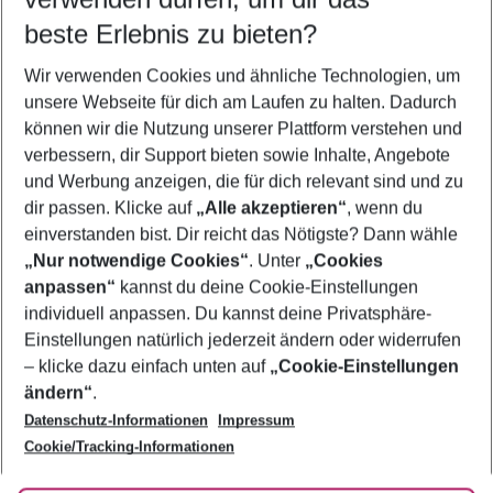
10.08.26
–
08.08.27
5-8 Nächte
beste Erlebnis zu bieten?
Wer wird verreisen
Wir verwenden Cookies und ähnliche Technologien, um
2 Erwachsene
Keine Kinder
unsere Webseite für dich am Laufen zu halten. Dadurch
können wir die Nutzung unserer Plattform verstehen und
Mehr Filter anzeigen
verbessern, dir Support bieten sowie Inhalte, Angebote
und Werbung anzeigen, die für dich relevant sind und zu
dir passen. Klicke auf
„Alle akzeptieren“
, wenn du
einverstanden bist. Dir reicht das Nötigste? Dann wähle
„Nur notwendige Cookies“
. Unter
„Cookies
anpassen“
kannst du deine Cookie-Einstellungen
Footer
Footer navigation
individuell anpassen. Du kannst deine Privatsphäre-
Über uns
Einstellungen natürlich jederzeit ändern oder widerrufen
AGB
– klicke dazu einfach unten auf
„Cookie-Einstellungen
Service & Hilfe
Bestpreisgarantie
ändern“
.
Datenschutz-Informationen
Impressum
Agenturbetreuung
Cookie-Einstellungen ändern
Folge uns
Barrierefreies Reisen
Cookie/Tracking-Informationen
Cookie-Richtlinie
Check-in
Datenschutz