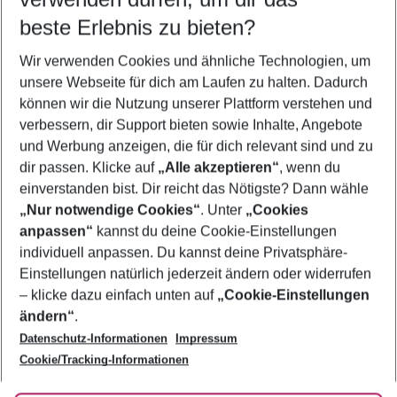
08.08.26
–
06.08.27
5-8 Nächte
beste Erlebnis zu bieten?
Wer wird verreisen
Wir verwenden Cookies und ähnliche Technologien, um
2 Erwachsene
Keine Kinder
unsere Webseite für dich am Laufen zu halten. Dadurch
können wir die Nutzung unserer Plattform verstehen und
Mehr Filter anzeigen
verbessern, dir Support bieten sowie Inhalte, Angebote
und Werbung anzeigen, die für dich relevant sind und zu
dir passen. Klicke auf
„Alle akzeptieren“
, wenn du
einverstanden bist. Dir reicht das Nötigste? Dann wähle
„Nur notwendige Cookies“
. Unter
„Cookies
anpassen“
kannst du deine Cookie-Einstellungen
Footer
Footer navigation
individuell anpassen. Du kannst deine Privatsphäre-
Über uns
Einstellungen natürlich jederzeit ändern oder widerrufen
AGB
– klicke dazu einfach unten auf
„Cookie-Einstellungen
Service & Hilfe
Bestpreisgarantie
ändern“
.
Datenschutz-Informationen
Impressum
Agenturbetreuung
Cookie-Einstellungen ändern
Folge uns
Barrierefreies Reisen
Cookie/Tracking-Informationen
Cookie-Richtlinie
Check-in
Datenschutz