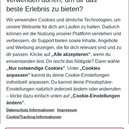
09.08.26
–
07.08.27
5-8 Nächte
beste Erlebnis zu bieten?
Wer wird verreisen
Wir verwenden Cookies und ähnliche Technologien, um
2 Erwachsene
Keine Kinder
unsere Webseite für dich am Laufen zu halten. Dadurch
können wir die Nutzung unserer Plattform verstehen und
Mehr Filter anzeigen
verbessern, dir Support bieten sowie Inhalte, Angebote
und Werbung anzeigen, die für dich relevant sind und zu
dir passen. Klicke auf
„Alle akzeptieren“
, wenn du
einverstanden bist. Dir reicht das Nötigste? Dann wähle
„Nur notwendige Cookies“
. Unter
„Cookies
anpassen“
kannst du deine Cookie-Einstellungen
Footer
Footer navigation
individuell anpassen. Du kannst deine Privatsphäre-
Über uns
Einstellungen natürlich jederzeit ändern oder widerrufen
AGB
– klicke dazu einfach unten auf
„Cookie-Einstellungen
Service & Hilfe
Bestpreisgarantie
ändern“
.
Datenschutz-Informationen
Impressum
Agenturbetreuung
Cookie-Einstellungen ändern
Folge uns
Barrierefreies Reisen
Cookie/Tracking-Informationen
Cookie-Richtlinie
Check-in
Datenschutz