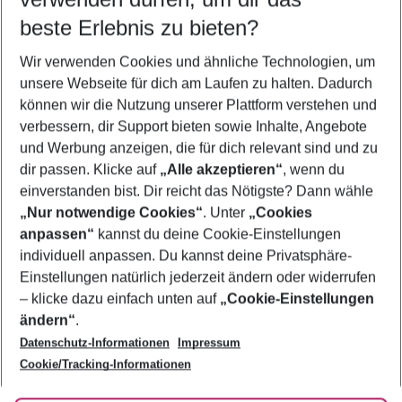
11.08.26
–
09.08.27
5-8 Nächte
beste Erlebnis zu bieten?
Wer wird verreisen
Wir verwenden Cookies und ähnliche Technologien, um
2 Erwachsene
Keine Kinder
unsere Webseite für dich am Laufen zu halten. Dadurch
können wir die Nutzung unserer Plattform verstehen und
Mehr Filter anzeigen
verbessern, dir Support bieten sowie Inhalte, Angebote
und Werbung anzeigen, die für dich relevant sind und zu
dir passen. Klicke auf
„Alle akzeptieren“
, wenn du
einverstanden bist. Dir reicht das Nötigste? Dann wähle
„Nur notwendige Cookies“
. Unter
„Cookies
anpassen“
kannst du deine Cookie-Einstellungen
Footer
Footer navigation
individuell anpassen. Du kannst deine Privatsphäre-
Über uns
Einstellungen natürlich jederzeit ändern oder widerrufen
AGB
– klicke dazu einfach unten auf
„Cookie-Einstellungen
Service & Hilfe
Bestpreisgarantie
ändern“
.
Datenschutz-Informationen
Impressum
Agenturbetreuung
Cookie-Einstellungen ändern
Folge uns
Barrierefreies Reisen
Cookie/Tracking-Informationen
Cookie-Richtlinie
Check-in
Datenschutz