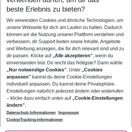
07.08.26
–
05.08.27
5-8 Nächte
beste Erlebnis zu bieten?
Wer wird verreisen
Wir verwenden Cookies und ähnliche Technologien, um
2 Erwachsene
Keine Kinder
unsere Webseite für dich am Laufen zu halten. Dadurch
können wir die Nutzung unserer Plattform verstehen und
Mehr Filter anzeigen
verbessern, dir Support bieten sowie Inhalte, Angebote
und Werbung anzeigen, die für dich relevant sind und zu
dir passen. Klicke auf
„Alle akzeptieren“
, wenn du
einverstanden bist. Dir reicht das Nötigste? Dann wähle
„Nur notwendige Cookies“
. Unter
„Cookies
anpassen“
kannst du deine Cookie-Einstellungen
Footer
Footer navigation
individuell anpassen. Du kannst deine Privatsphäre-
Über uns
Einstellungen natürlich jederzeit ändern oder widerrufen
AGB
– klicke dazu einfach unten auf
„Cookie-Einstellungen
Service & Hilfe
Bestpreisgarantie
ändern“
.
Datenschutz-Informationen
Impressum
Agenturbetreuung
Cookie-Einstellungen ändern
Folge uns
Barrierefreies Reisen
Cookie/Tracking-Informationen
Cookie-Richtlinie
Check-in
Datenschutz