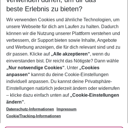
12.08.26
–
10.08.27
5-8 Nächte
beste Erlebnis zu bieten?
Wer wird verreisen
Wir verwenden Cookies und ähnliche Technologien, um
2 Erwachsene
Keine Kinder
unsere Webseite für dich am Laufen zu halten. Dadurch
können wir die Nutzung unserer Plattform verstehen und
Mehr Filter anzeigen
verbessern, dir Support bieten sowie Inhalte, Angebote
und Werbung anzeigen, die für dich relevant sind und zu
dir passen. Klicke auf
„Alle akzeptieren“
, wenn du
einverstanden bist. Dir reicht das Nötigste? Dann wähle
„Nur notwendige Cookies“
. Unter
„Cookies
anpassen“
kannst du deine Cookie-Einstellungen
Footer
Footer navigation
individuell anpassen. Du kannst deine Privatsphäre-
Über uns
Einstellungen natürlich jederzeit ändern oder widerrufen
AGB
– klicke dazu einfach unten auf
„Cookie-Einstellungen
Service & Hilfe
Bestpreisgarantie
ändern“
.
Datenschutz-Informationen
Impressum
Agenturbetreuung
Cookie-Einstellungen ändern
Folge uns
Barrierefreies Reisen
Cookie/Tracking-Informationen
Cookie-Richtlinie
Check-in
Datenschutz