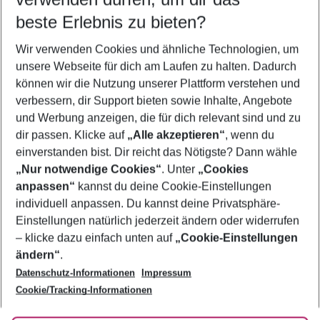
09.08.26
–
07.08.27
5-8 Nächte
beste Erlebnis zu bieten?
Wer wird verreisen
Wir verwenden Cookies und ähnliche Technologien, um
2 Erwachsene
Keine Kinder
unsere Webseite für dich am Laufen zu halten. Dadurch
können wir die Nutzung unserer Plattform verstehen und
Mehr Filter anzeigen
verbessern, dir Support bieten sowie Inhalte, Angebote
und Werbung anzeigen, die für dich relevant sind und zu
dir passen. Klicke auf
„Alle akzeptieren“
, wenn du
einverstanden bist. Dir reicht das Nötigste? Dann wähle
„Nur notwendige Cookies“
. Unter
„Cookies
anpassen“
kannst du deine Cookie-Einstellungen
Footer
Footer navigation
individuell anpassen. Du kannst deine Privatsphäre-
Über uns
Einstellungen natürlich jederzeit ändern oder widerrufen
AGB
– klicke dazu einfach unten auf
„Cookie-Einstellungen
Service & Hilfe
Bestpreisgarantie
ändern“
.
Datenschutz-Informationen
Impressum
Agenturbetreuung
Cookie-Einstellungen ändern
Folge uns
Barrierefreies Reisen
Cookie/Tracking-Informationen
Cookie-Richtlinie
Check-in
Datenschutz