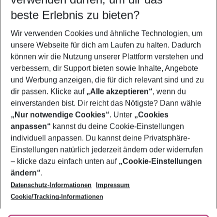
09.08.26
–
07.08.27
5-8 Nächte
beste Erlebnis zu bieten?
Wer wird verreisen
Wir verwenden Cookies und ähnliche Technologien, um
2 Erwachsene
Keine Kinder
unsere Webseite für dich am Laufen zu halten. Dadurch
können wir die Nutzung unserer Plattform verstehen und
Mehr Filter anzeigen
verbessern, dir Support bieten sowie Inhalte, Angebote
und Werbung anzeigen, die für dich relevant sind und zu
dir passen. Klicke auf
„Alle akzeptieren“
, wenn du
einverstanden bist. Dir reicht das Nötigste? Dann wähle
„Nur notwendige Cookies“
. Unter
„Cookies
anpassen“
kannst du deine Cookie-Einstellungen
Footer
Footer navigation
individuell anpassen. Du kannst deine Privatsphäre-
Über uns
Einstellungen natürlich jederzeit ändern oder widerrufen
AGB
– klicke dazu einfach unten auf
„Cookie-Einstellungen
Service & Hilfe
Bestpreisgarantie
ändern“
.
Datenschutz-Informationen
Impressum
Agenturbetreuung
Cookie-Einstellungen ändern
Folge uns
Barrierefreies Reisen
Cookie/Tracking-Informationen
Cookie-Richtlinie
Check-in
Datenschutz