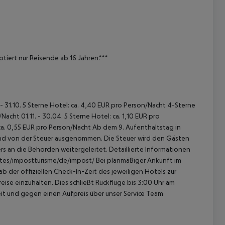
iert nur Reisende ab 16 Jahren.***
 - 31.10. 5 Sterne Hotel: ca. 4,40 EUR pro Person/Nacht 4-Sterne
acht 01.11. - 30.04. 5 Sterne Hotel: ca. 1,10 EUR pro
ca. 0,55 EUR pro Person/Nacht Ab dem 9. Aufenthaltstag in
sind von der Steuer ausgenommen. Die Steuer wird den Gästen
s an die Behörden weitergeleitet. Detaillierte Informationen
sites/impostturisme/de/impost/ Bei planmäßiger Ankunft im
 der offiziellen Check-In-Zeit des jeweiligen Hotels zur
ise einzuhalten. Dies schließt Rückflüge bis 3:00 Uhr am
t und gegen einen Aufpreis über unser Service Team