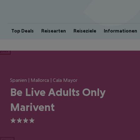
Top Deals
Reisearten
Reiseziele
Informationen
ious
Spanien | Mallorca | Cala Mayor
Be Live Adults Only
Marivent
4