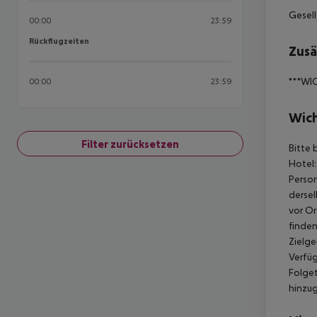
Gesell
00:00
23:59
Rückflugzeiten
Rückflugzeiten
Zusä
***WIC
00:00
23:59
Wich
Filter zurücksetzen
Bitte 
Hotel:
Person
dersel
vor Or
finden
Zielge
Verfüg
Folget
hinzu