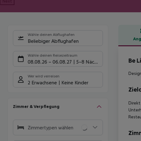
Next
Wähle deinen Abflughafen
Ang
Beliebiger Abflughafen
Hote
Wähle deinen Reisezeitraum
Be L
08.08.26
–
06.08.27
5-8 Nächte
Design
Wer wird verreisen
2 Erwachsene
Keine Kinder
Ziel
Direkt
Zimmer & Verpflegung
Unterh
Restau
Zimmertypen wählen
Zim