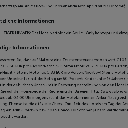
schaftsspiele. Animation- und Showabende (von April/Mai bis Oktober)
tzliche Informationen
HTIGER HINWEIS: Das Hotel verfolgt ein Adults-Only Konzept und akzept
tige Informationen
beachten Sie, dass auf Mallorca eine Touristensteuer erhoben wird. 01.05.
 ca. 3,30 EUR pro Person/Nacht 3-1 Sterne Hotel: ca. 2,20 EUR pro Person/N
/Nacht 4 Sterne Hotel: ca. 0,83 EUR pro Person/Nacht 3-1 Sterne Hotel: 
ben Unterkunft sinkt der Betrag um 50 Prozent. Kinder unter 16 Jahren 
t in der gebuchten Unterkunft in Rechnung gestellt und von den Hotelier
 Sie auf der Homepage der Regierung der Balearen. http://www.caib.es/
biet ab 04:00 Uhr morgens steht das Hotelzimmer am Ankunftstag erst ab
ung. Ebenso ist die offizielle Check-Out-Zeit des Hotels am Tag der Abre
ag ein. Früh-Check-In bzw. Spät-Check-Out können je nach Verfügbarkei
gebucht werden.