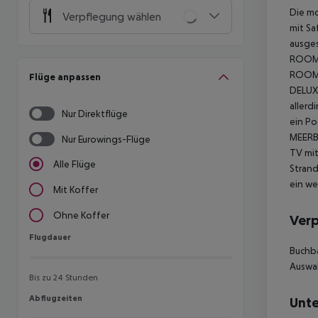
Die m
Verpflegung wählen
mit Sa
ausges
ROOM S
ROOM S
Flüge anpassen
DELUX
allerd
Nur Direktflüge
ein Po
MEERBL
Nur Eurowings-Flüge
TV mit
Alle Flüge
Strand
ein we
Mit Koffer
Ohne Koffer
Ver
Flugdauer
Flugdauer
Buchba
Auswah
Bis zu 24 Stunden
Abflugzeiten
Abflugzeiten
Unte