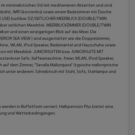
minimalistischen Stil mit mediterranen Akzenten und sind
ebühr), WIFI (kostenlos) sowie einem Badezimmer mit Dusche
USE) buchbar.
DZ/SEITLICHER MEERBLICK (DOUBLE/TWIN
er seitlichen Meerblick.
MEERBLICKZIMMER (DOUBLE/TWIN
kon und einen einzigartigen Blick auf das Meer.
Die
OR SEA VIEW ) sind ausgestattet wie die Doppelzimmer,
aschine, WLAN, iPod Speaker, Bademantel und Hausschuhe sowie
kon mit Meerblick.
JUNIORSUITEN bzw. JUNIORSUITE MIT
ostenloser Safe, Kaffeemaschine, freies WLAN, iPod Speaker,
 akzeptieren
auf dem Zimmer, "Senalla Mallorquina" (typische mallorqinische
ch unter anderem: Schreibtisch mit Stuhl, Sofa, Stehlampe und
 werden in Buffetform serviert.
Halbpension Plus bietet eine
ffnung und Wetterbedingungen.