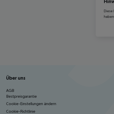
Hinw
Diese 
haben,
Footer
Footer navigation
Über uns
AGB
Bestpreisgarantie
Cookie-Einstellungen ändern
Cookie-Richtlinie