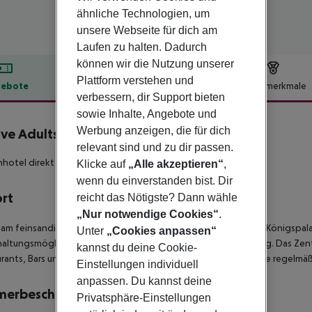
ähnliche Technologien, um
unsere Webseite für dich am
Laufen zu halten. Dadurch
können wir die Nutzung unserer
Plattform verstehen und
ebote
Hotelbeschreibung
Hotelmerkmale
verbessern, dir Support bieten
lbeschreibung
sowie Inhalte, Angebote und
Werbung anzeigen, die für dich
ive Adults Only Marivent
4
relevant sind und zu dir passen.
hotel direkt am Strand und nur unweit von Palma Stadt.
Klicke auf
„Alle akzeptieren“
,
wenn du einverstanden bist. Dir
ort
reicht das Nötigste? Dann wähle
„Nur notwendige Cookies“
.
 am feinsandigen Strand der Cala Major und nur ca. 500 m vom Königspala
Unter
„Cookies anpassen“
altungsmöglichkeiten befinden sich in der näheren Umgebung. Das Zent
kannst du deine Cookie-
rants, Bars und Geschäften ist etwa 6 km entfernt. Es gibt eine regelm
Einstellungen individuell
anpassen. Du kannst deine
merbeschreibung
Privatsphäre-Einstellungen