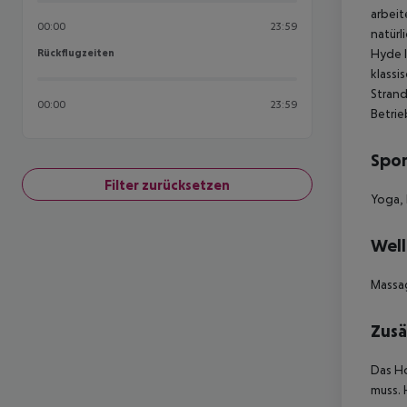
arbeit
00:00
23:59
natürl
Rückflugzeiten
Hyde 
Rückflugzeiten
klassi
Strand
00:00
23:59
Betrie
Spor
Filter zurücksetzen
Yoga, 
Well
Massag
Zusä
Das Ho
muss.
H