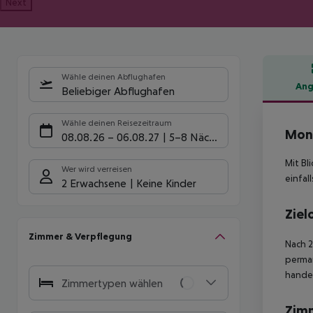
Next
Wähle deinen Abflughafen
Ang
Beliebiger Abflughafen
Hote
Wähle deinen Reisezeitraum
Mond
08.08.26
–
06.08.27
5-8 Nächte
Mit Bl
Wer wird verreisen
einfal
2 Erwachsene
Keine Kinder
Ziel
Zimmer & Verpflegung
Nach 2
perman
handel
Zimmertypen wählen
Zim