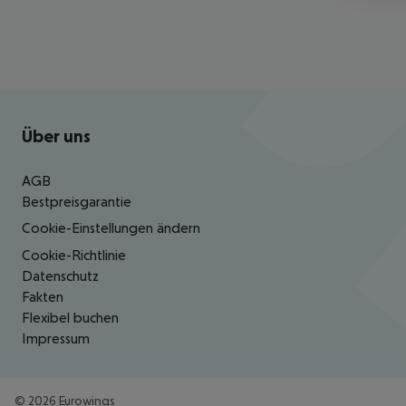
Footer
Footer navigation
Über uns
AGB
Bestpreisgarantie
Cookie-Einstellungen ändern
Cookie-Richtlinie
Datenschutz
Fakten
Flexibel buchen
Impressum
©
2026
Eurowings