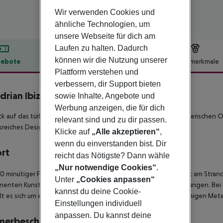
Wir verwenden Cookies und
ähnliche Technologien, um
unsere Webseite für dich am
Laufen zu halten. Dadurch
können wir die Nutzung unserer
ebote
Hotelbeschreibung
Hotelmerkmale
Plattform verstehen und
lbeschreibung
verbessern, dir Support bieten
rian Ibiza
sowie Inhalte, Angebote und
5
Werbung anzeigen, die für dich
ick auf das türkisfarbene Wasser des Balearenmeeres an der malerischen Os
relevant sind und zu dir passen.
lsreiches Design und außergewöhnlichen Service auf die Insel.
Klicke auf
„Alle akzeptieren“
,
wenn du einverstanden bist. Dir
ort
reicht das Nötigste? Dann wähle
„Nur notwendige Cookies“
.
0 minütiger Fahrt vom Flughafen erreichen Sie das Hotel direkt am Strand
Unter
„Cookies anpassen“
enten Kunstausstellungen und lokale Pop-up-Kunst-Aktivierungen. Bei d
kannst du deine Cookie-
t es sich um einen steinigen Strandabschnitt, der nach nur wenigen Met
Einstellungen individuell
anpassen. Du kannst deine
merbeschreibung