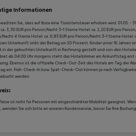
tige Informationen
beachten Sie, dass auf Ibiza eine Touristensteuer erhoben wird. 01.05. - 
 ca. 3,30 EUR pro Person/Nacht 3-1 Sterne Hotel: ca. 2,20 EUR pro Person/N
/Nacht 4 Sterne Hotel: ca. 0,83 EUR pro Person/Nacht 3-1 Sterne Hotel: 
ben Unterkunft sinkt der Betrag um 50 Prozent. Kinder unter 16 Jahren 
t in der gebuchten Unterkunft in Rechnung gestellt und von den Hotelie
biet ab 04:00 Uhr morgens steht das Hotelzimmer am Ankunftstag erst ab
ung. Ebenso ist die offizielle Check-Out-Zeit des Hotels am Tag der Abre
ag ein. Früh-Check-In bzw. Spät-Check-Out können je nach Verfügbarkei
gebucht werden.
eis:
Reise ist nicht für Personen mit eingeschränkter Mobilität geeignet. We
 wenden Sie sich bitte an unseren Kundenservice, bevor Sie Ihre Buchung