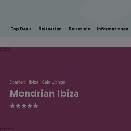
Top Deals
Reisearten
Reiseziele
Informationen
ious
Spanien | Ibiza | Cala Llonga
Mondrian Ibiza
5