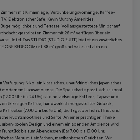
en Zimmern mit Klimaanlage, Verdunkelungsvorhänge, Kaffee-
V, Elektronischer Safe, Kevin Murphy Amenities,
ügelmöglichkeit und Terrasse. Voll ausgestattete Minibar auf
chdacht gestalteten Zimmer mit 26 m² verfügen über ein
barte Hotel.
Das STUDIO (STUDIO SUITE) bietet ein zusätzliches
TE ONE BEDROOM) ist 38 m² groß und hat zusätzlich ein
 akzeptieren
ur Verfügung:
Niko, ein klassisches, unaufdringliches japanisches
nd modernem Luxusambiente. Die Speisekarte passt sich saisonal
(12.00 Uhr bis 24 Uhr) ist eine vielseitige Kaffee-, Tapas- und
es erstklassigen Kaffee, handwerklich hergestelltes Gebäck,
e Kaffeebar (7:00 Uhr bis 16 Uhr), die tagsüber früh öffnet und
ische Fruchtsmoothies und Säfte. An einer prächtigen Theke
, urban-coolen Design und einem einladenden Ambiente wird
Frühstück bis zum Abendessen (Bar 7.00 bis 13.00 Uhr,
 frisches Menü mit einfachen, mexikanischen Gerichten. Wir