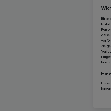
Wich
Bitte 
Hotel:
Person
dersel
vor Or
Zielge
Verfüg
Folget
hinzu
Hinw
Diese 
haben,