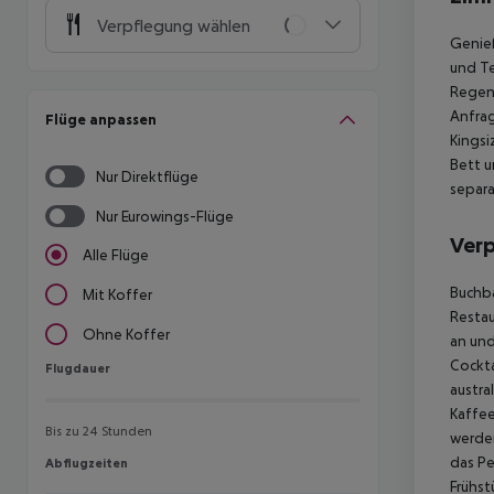
Verpflegung wählen
Genieß
und Te
Regend
Anfrag
Flüge anpassen
Kingsi
Bett u
Nur Direktflüge
separ
Nur Eurowings-Flüge
Ver
Alle Flüge
Buchba
Mit Koffer
Restau
Ohne Koffer
an und
Cockta
Flugdauer
Flugdauer
austra
Kaffee
Bis zu 24 Stunden
werde
das Pe
Abflugzeiten
Abflugzeiten
Frühst