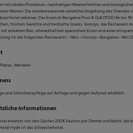
en mit lokalen Produkten, nachhaltigen Meeresfrüchten und biologischen
ichen Weinen. Die atemberaubende natürliche Umgebung des Strandes ver
Ibiza Hotel nebenan.
Das Essen im Bungalow Pool & Grill (11:00 Uhr bis 19
schen, frischen Gerichte und herzhafte Snacks.
Sonrojo, das Restaurant mi
 mit eiskaltem Bier, schmackhaftem spanischem Essen und einer entspa
bstag für die folgenden Restaurants:
• Niko
• Sonrojo
• Bungalow
• Wet D
t
Pilates, Wandern
ness
e und Schönheitspflege auf Anfrage und gegen Aufpreis erhältlich.
tzliche Informationen
tel erwartet von den Gästen 200€ Kaution pro Zimmer und Nacht, die bei
otel Hyde ist das Schwesterhotel.