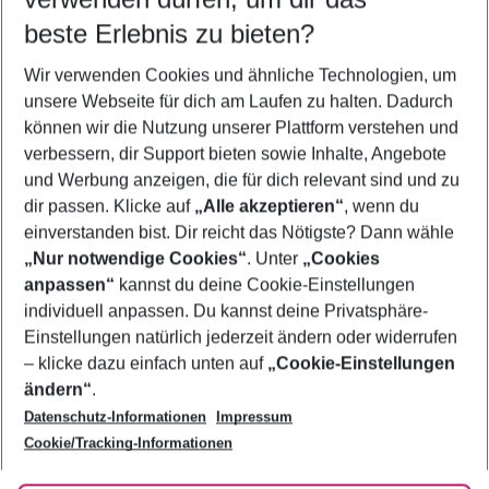
11.08.26
–
09.08.27
5-8 Nächte
beste Erlebnis zu bieten?
Wer wird verreisen
Wir verwenden Cookies und ähnliche Technologien, um
2 Erwachsene
Keine Kinder
unsere Webseite für dich am Laufen zu halten. Dadurch
können wir die Nutzung unserer Plattform verstehen und
Mehr Filter anzeigen
verbessern, dir Support bieten sowie Inhalte, Angebote
und Werbung anzeigen, die für dich relevant sind und zu
dir passen. Klicke auf
„Alle akzeptieren“
, wenn du
einverstanden bist. Dir reicht das Nötigste? Dann wähle
„Nur notwendige Cookies“
. Unter
„Cookies
anpassen“
kannst du deine Cookie-Einstellungen
Footer
Footer navigation
individuell anpassen. Du kannst deine Privatsphäre-
Über uns
Einstellungen natürlich jederzeit ändern oder widerrufen
AGB
– klicke dazu einfach unten auf
„Cookie-Einstellungen
Service & Hilfe
Bestpreisgarantie
ändern“
.
Datenschutz-Informationen
Impressum
Agenturbetreuung
Cookie-Einstellungen ändern
Folge uns
Barrierefreies Reisen
Cookie/Tracking-Informationen
Cookie-Richtlinie
Check-in
Datenschutz