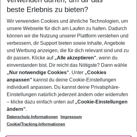
08.08.26
–
06.08.27
5-8 Nächte
beste Erlebnis zu bieten?
Wer wird verreisen
Wir verwenden Cookies und ähnliche Technologien, um
2 Erwachsene
Keine Kinder
unsere Webseite für dich am Laufen zu halten. Dadurch
können wir die Nutzung unserer Plattform verstehen und
Mehr Filter anzeigen
verbessern, dir Support bieten sowie Inhalte, Angebote
und Werbung anzeigen, die für dich relevant sind und zu
dir passen. Klicke auf
„Alle akzeptieren“
, wenn du
einverstanden bist. Dir reicht das Nötigste? Dann wähle
„Nur notwendige Cookies“
. Unter
„Cookies
anpassen“
kannst du deine Cookie-Einstellungen
Footer
Footer navigation
individuell anpassen. Du kannst deine Privatsphäre-
Über uns
Einstellungen natürlich jederzeit ändern oder widerrufen
AGB
– klicke dazu einfach unten auf
„Cookie-Einstellungen
Service & Hilfe
Bestpreisgarantie
ändern“
.
Datenschutz-Informationen
Impressum
Agenturbetreuung
Cookie-Einstellungen ändern
Folge uns
Barrierefreies Reisen
Cookie/Tracking-Informationen
Cookie-Richtlinie
Check-in
Datenschutz