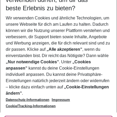
08.08.26
–
06.08.27
5-8 Nächte
beste Erlebnis zu bieten?
Wer wird verreisen
Wir verwenden Cookies und ähnliche Technologien, um
2 Erwachsene
Keine Kinder
unsere Webseite für dich am Laufen zu halten. Dadurch
können wir die Nutzung unserer Plattform verstehen und
Mehr Filter anzeigen
verbessern, dir Support bieten sowie Inhalte, Angebote
und Werbung anzeigen, die für dich relevant sind und zu
dir passen. Klicke auf
„Alle akzeptieren“
, wenn du
einverstanden bist. Dir reicht das Nötigste? Dann wähle
„Nur notwendige Cookies“
. Unter
„Cookies
anpassen“
kannst du deine Cookie-Einstellungen
Footer
Footer navigation
individuell anpassen. Du kannst deine Privatsphäre-
Über uns
Einstellungen natürlich jederzeit ändern oder widerrufen
AGB
– klicke dazu einfach unten auf
„Cookie-Einstellungen
Service & Hilfe
Bestpreisgarantie
ändern“
.
Datenschutz-Informationen
Impressum
Agenturbetreuung
Cookie-Einstellungen ändern
Folge uns
Barrierefreies Reisen
Cookie/Tracking-Informationen
Cookie-Richtlinie
Check-in
Datenschutz