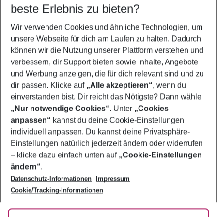
09.08.26
–
07.08.27
5-8 Nächte
beste Erlebnis zu bieten?
Wer wird verreisen
Wir verwenden Cookies und ähnliche Technologien, um
2 Erwachsene
Keine Kinder
unsere Webseite für dich am Laufen zu halten. Dadurch
können wir die Nutzung unserer Plattform verstehen und
Mehr Filter anzeigen
verbessern, dir Support bieten sowie Inhalte, Angebote
und Werbung anzeigen, die für dich relevant sind und zu
dir passen. Klicke auf
„Alle akzeptieren“
, wenn du
einverstanden bist. Dir reicht das Nötigste? Dann wähle
„Nur notwendige Cookies“
. Unter
„Cookies
anpassen“
kannst du deine Cookie-Einstellungen
Footer
Footer navigation
individuell anpassen. Du kannst deine Privatsphäre-
Über uns
Einstellungen natürlich jederzeit ändern oder widerrufen
AGB
– klicke dazu einfach unten auf
„Cookie-Einstellungen
Service & Hilfe
Bestpreisgarantie
ändern“
.
Datenschutz-Informationen
Impressum
Agenturbetreuung
Cookie-Einstellungen ändern
Folge uns
Barrierefreies Reisen
Cookie/Tracking-Informationen
Cookie-Richtlinie
Check-in
Datenschutz
FAQ
Fakten