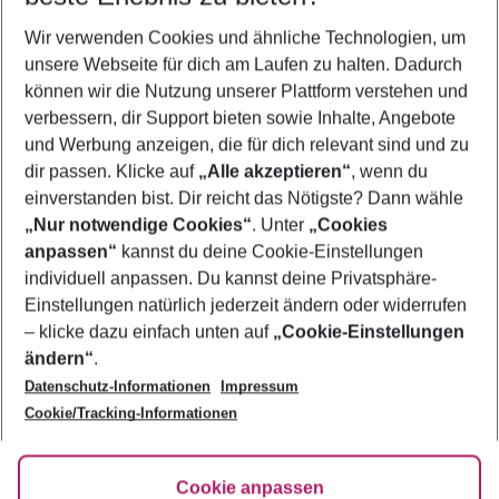
Wer wird verreisen
Wir verwenden Cookies und ähnliche Technologien, um
2 Erwachsene
Keine Kinder
unsere Webseite für dich am Laufen zu halten. Dadurch
können wir die Nutzung unserer Plattform verstehen und
Mehr Filter anzeigen
verbessern, dir Support bieten sowie Inhalte, Angebote
und Werbung anzeigen, die für dich relevant sind und zu
dir passen. Klicke auf
„Alle akzeptieren“
, wenn du
einverstanden bist. Dir reicht das Nötigste? Dann wähle
„Nur notwendige Cookies“
. Unter
„Cookies
anpassen“
kannst du deine Cookie-Einstellungen
Footer
Footer navigation
individuell anpassen. Du kannst deine Privatsphäre-
Über uns
Einstellungen natürlich jederzeit ändern oder widerrufen
AGB
– klicke dazu einfach unten auf
„Cookie-Einstellungen
Service & Hilfe
Bestpreisgarantie
ändern“
.
Datenschutz-Informationen
Impressum
Agenturbetreuung
Cookie-Einstellungen ändern
Folge uns
Barrierefreies Reisen
Cookie/Tracking-Informationen
Cookie-Richtlinie
Check-in
Datenschutz
FAQ
Fakten
Cookie anpassen
HanseMerkur Reiseversicherung
Flexibel buchen