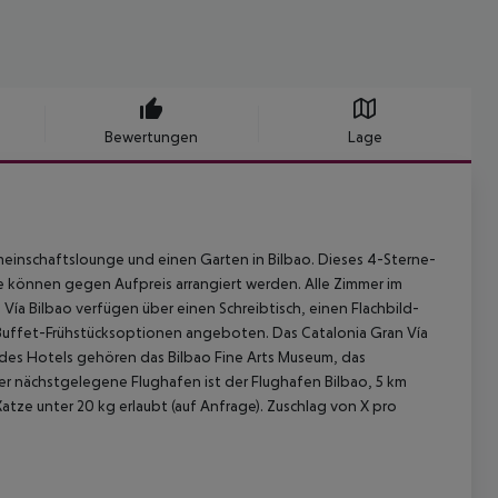
Bewertungen
Lage
emeinschaftslounge und einen Garten in Bilbao. Dieses 4-Sterne-
e können gegen Aufpreis arrangiert werden. Alle Zimmer im
Vía Bilbao verfügen über einen Schreibtisch, einen Flachbild-
Buffet-Frühstücksoptionen angeboten. Das Catalonia Gran Vía
 des Hotels gehören das Bilbao Fine Arts Museum, das
r nächstgelegene Flughafen ist der Flughafen Bilbao, 5 km
atze unter 20 kg erlaubt (auf Anfrage). Zuschlag von X pro