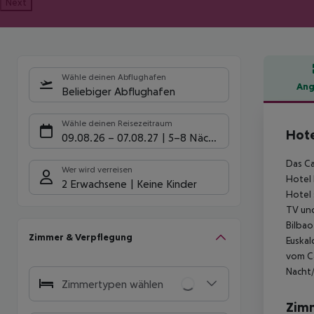
Next
Wähle deinen Abflughafen
Ang
Beliebiger Abflughafen
Hote
Wähle deinen Reisezeitraum
Hote
09.08.26
–
07.08.27
5-8 Nächte
Das Ca
Wer wird verreisen
Hotel 
2 Erwachsene
Keine Kinder
Hotel 
TV und
Bilbao
Zimmer & Verpflegung
Euskal
vom Ca
Nacht/
Zimmertypen wählen
Zim