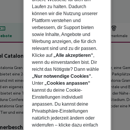
Laufen zu halten. Dadurch
können wir die Nutzung unserer
Plattform verstehen und
verbessern, dir Support bieten
sowie Inhalte, Angebote und
ebote
Hotelbeschreibung
Hotelmerkmale
Werbung anzeigen, die für dich
lbeschreibung
relevant sind und zu dir passen.
l Catalonia Gran Vía Bilbao
Klicke auf
„Alle akzeptieren“
,
4
wenn du einverstanden bist. Dir
talonia Gran Vía Bilbao verfügt über ein Fitnesscenter, eine Bar, eine G
reicht das Nötigste? Dann wähle
bietet eine 24-Stunden-Rezeption und Zimmerservice. Private Parkplätz
„Nur notwendige Cookies“
.
sind mit einem Wasserkocher ausgestattet. Die Zimmer im Catalonia Gran 
Unter
„Cookies anpassen“
 ein eigenes Bad. Morgens werden in der Unterkunft kontinentale und 
kannst du deine Cookie-
 bietet eine Terrasse. Zu den beliebten Sehenswürdigkeiten in der Nähe
Einstellungen individuell
duna Conference Centre and Concert Hall und das San Mamés Stadium. De
anpassen. Du kannst deine
talonia Gran Vía Bilbao entfernt. Pro Zimmer ist nur ein Hund oder eine K
Privatsphäre-Einstellungen
Tier und eine Haustierkaution.
natürlich jederzeit ändern oder
widerrufen – klicke dazu einfach
merbeschreibung