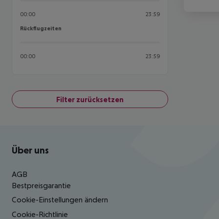
00:00
23:59
Rückflugzeiten
Rückflugzeiten
00:00
23:59
Filter zurücksetzen
Footer
Footer navigation
Über uns
AGB
Bestpreisgarantie
Cookie-Einstellungen ändern
Cookie-Richtlinie