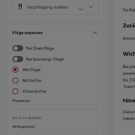
Verpflegung wählen
Für Ro
Zusä
Flüge anpassen
Americ
Nur Direktflüge
Wich
Nur Eurowings-Flüge
Bei pl
Alle Flüge
jeweil
bis 3:
Mit Koffer
Team 
Ohne Koffer
Hinw
Flugdauer
Flugdauer
Diese 
Bis zu 24 Stunden
haben,
Abflugzeiten
Abflugzeiten