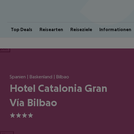
Top Deals
Reisearten
Reiseziele
Informationen
ious
Spanien | Baskenland | Bilbao
Hotel Catalonia Gran
Vía Bilbao
4