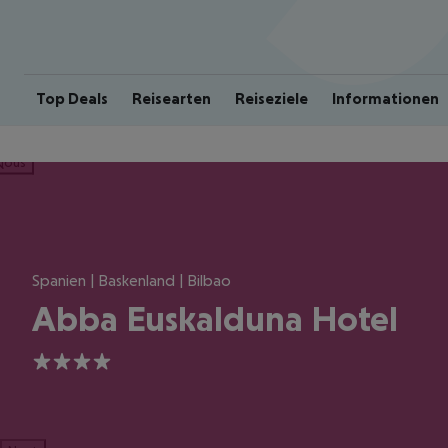
Top Deals
Reisearten
Reiseziele
Informationen
ious
Spanien | Baskenland | Bilbao
Abba Euskalduna Hotel
4