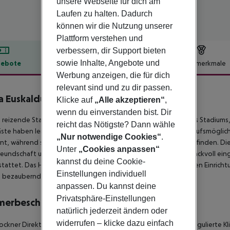
unsere Webseite für dich am
Laufen zu halten. Dadurch
können wir die Nutzung unserer
Plattform verstehen und
verbessern, dir Support bieten
sowie Inhalte, Angebote und
ebote
Hotelbeschreibung
Hotelmerkmale
Werbung anzeigen, die für dich
lbeschreibung
relevant sind und zu dir passen.
 Euskalduna Hotel
Klicke auf
„Alle akzeptieren“
,
4
wenn du einverstanden bist. Dir
 reizende Stadthotel befindet sich in der Nähe des San Mames Stadium
reicht das Nötigste? Dann wähle
ste haben leichten Zugang zu zahlreichen Attraktionen, Einkaufsmöglich
„Nur notwendige Cookies“
.
nt, während sich in der Nähe eine Vielzahl von Golfplätzen befinden. 
Unter
„Cookies anpassen“
eundschaft und exzellentem Service. Die Zimmer sind geschmackvoll ei
kannst du deine Cookie-
tattet. Das Hotel bietet eine breite Palette an hervorragenden Einrich
Einstellungen individuell
 bezaubernde Hotel wird Sie mit Sicherheit beeindrucken.
anpassen. Du kannst deine
Privatsphäre-Einstellungen
merbeschreibung
natürlich jederzeit ändern oder
widerrufen – klicke dazu einfach
ockner
Direktwahltelefon
Fernseher
Internetzugang
Zentral regulierte K