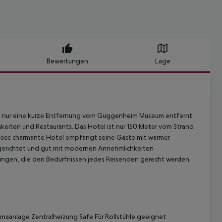
Bewertungen
Lage
s, nur eine kurze Entfernung vom Guggenheim Museum entfernt.
keiten und Restaurants. Das Hotel ist nur 150 Meter vom Strand
Dieses charmante Hotel empfängt seine Gäste mit warmer
ngerichtet und gut mit modernen Annehmlichkeiten
tungen, die den Bedürfnissen jedes Reisenden gerecht werden.
limaanlage
Zentralheizung
Safe
Für Rollstühle geeignet