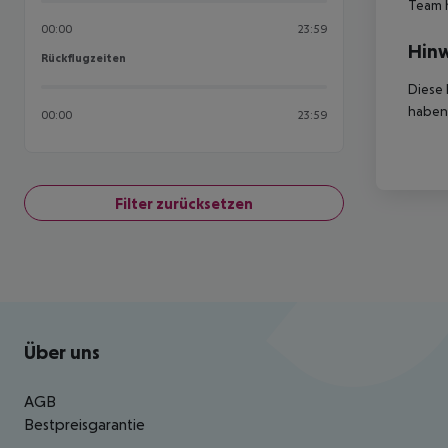
Team 
00:00
23:59
Hinw
Rückflugzeiten
Rückflugzeiten
Diese 
haben,
00:00
23:59
Filter zurücksetzen
Footer
Footer navigation
Über uns
AGB
Bestpreisgarantie