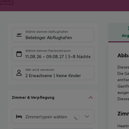
Next
Wähle deinen Abflughafen
Ang
Beliebiger Abflughafen
Hote
Wähle deinen Reisezeitraum
Abba
11.08.26
–
09.08.27
5-8 Nächte
Dieses
Wer wird verreisen
Die Gä
2 Erwachsene
Keine Kinder
entfer
Gastfr
ausges
Zimmer & Verpflegung
Dieses
Zim
Zimmertypen wählen
Haartr