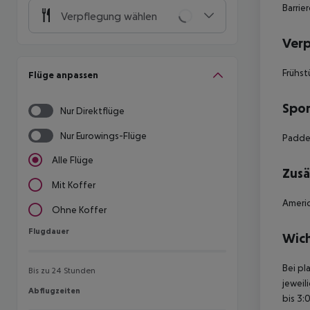
Barrie
Verpflegung wählen
Ver
Frühst
Flüge anpassen
Spor
Nur Direktflüge
Nur Eurowings-Flüge
Padde
Alle Flüge
Zusä
Mit Koffer
Americ
Ohne Koffer
Flugdauer
Flugdauer
Wich
Bei pl
Bis zu 24 Stunden
jeweil
Abflugzeiten
Abflugzeiten
bis 3: