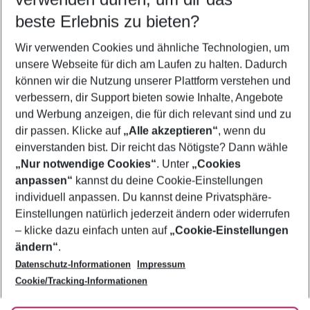
11.08.26
–
09.08.27
5-8 Nächte
beste Erlebnis zu bieten?
Wer wird verreisen
Wir verwenden Cookies und ähnliche Technologien, um
2 Erwachsene
Keine Kinder
unsere Webseite für dich am Laufen zu halten. Dadurch
können wir die Nutzung unserer Plattform verstehen und
Mehr Filter anzeigen
verbessern, dir Support bieten sowie Inhalte, Angebote
und Werbung anzeigen, die für dich relevant sind und zu
dir passen. Klicke auf
„Alle akzeptieren“
, wenn du
einverstanden bist. Dir reicht das Nötigste? Dann wähle
„Nur notwendige Cookies“
. Unter
„Cookies
anpassen“
kannst du deine Cookie-Einstellungen
Footer
Footer navigation
individuell anpassen. Du kannst deine Privatsphäre-
Über uns
Einstellungen natürlich jederzeit ändern oder widerrufen
AGB
– klicke dazu einfach unten auf
„Cookie-Einstellungen
Service & Hilfe
Bestpreisgarantie
ändern“
.
Datenschutz-Informationen
Impressum
Agenturbetreuung
Cookie-Einstellungen ändern
Folge uns
Barrierefreies Reisen
Cookie/Tracking-Informationen
Cookie-Richtlinie
Check-in
Datenschutz