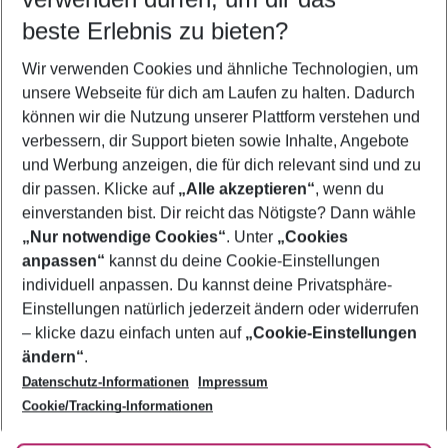
11.08.26
–
09.08.27
5-8 Nächte
beste Erlebnis zu bieten?
Wer wird verreisen
Wir verwenden Cookies und ähnliche Technologien, um
2 Erwachsene
Keine Kinder
unsere Webseite für dich am Laufen zu halten. Dadurch
können wir die Nutzung unserer Plattform verstehen und
Mehr Filter anzeigen
verbessern, dir Support bieten sowie Inhalte, Angebote
und Werbung anzeigen, die für dich relevant sind und zu
dir passen. Klicke auf
„Alle akzeptieren“
, wenn du
einverstanden bist. Dir reicht das Nötigste? Dann wähle
„Nur notwendige Cookies“
. Unter
„Cookies
anpassen“
kannst du deine Cookie-Einstellungen
Footer
Footer navigation
individuell anpassen. Du kannst deine Privatsphäre-
Über uns
Einstellungen natürlich jederzeit ändern oder widerrufen
AGB
– klicke dazu einfach unten auf
„Cookie-Einstellungen
Service & Hilfe
Bestpreisgarantie
ändern“
.
Datenschutz-Informationen
Impressum
Agenturbetreuung
Cookie-Einstellungen ändern
Folge uns
Barrierefreies Reisen
Cookie/Tracking-Informationen
Cookie-Richtlinie
Check-in
Datenschutz