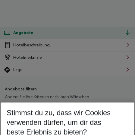
Angebote
Hotelbeschreibung
Hotelmerkmale
Lage
Angebote filtern
Ändern Sie Ihre Kriterien nach Ihren Wünschen
Wähle deinen Abflughafen
Beliebiger Abflughafen
Stimmst du zu, dass wir Cookies
verwenden dürfen, um dir das
Wähle deinen Reisezeitraum
08.08.26
–
06.08.27
5-8 Nächte
beste Erlebnis zu bieten?