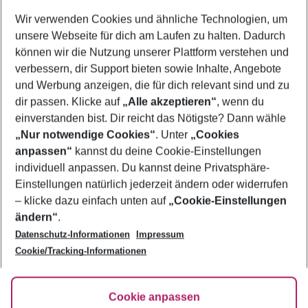
Wer wird verreisen
Wir verwenden Cookies und ähnliche Technologien, um
2 Erwachsene
Keine Kinder
unsere Webseite für dich am Laufen zu halten. Dadurch
können wir die Nutzung unserer Plattform verstehen und
Mehr Filter anzeigen
verbessern, dir Support bieten sowie Inhalte, Angebote
und Werbung anzeigen, die für dich relevant sind und zu
dir passen. Klicke auf
„Alle akzeptieren“
, wenn du
einverstanden bist. Dir reicht das Nötigste? Dann wähle
„Nur notwendige Cookies“
. Unter
„Cookies
anpassen“
kannst du deine Cookie-Einstellungen
Footer
Footer navigation
individuell anpassen. Du kannst deine Privatsphäre-
Über uns
Einstellungen natürlich jederzeit ändern oder widerrufen
AGB
– klicke dazu einfach unten auf
„Cookie-Einstellungen
Service & Hilfe
Bestpreisgarantie
ändern“
.
Datenschutz-Informationen
Impressum
Agenturbetreuung
Cookie-Einstellungen ändern
Folge uns
Barrierefreies Reisen
Cookie/Tracking-Informationen
Cookie-Richtlinie
Check-in
Datenschutz
FAQ
Fakten
Cookie anpassen
HanseMerkur Reiseversicherung
Flexibel buchen