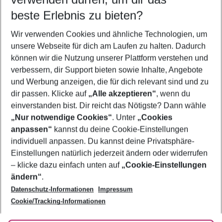
09.08.26
–
07.08.27
5-8 Nächte
beste Erlebnis zu bieten?
Wer wird verreisen
Wir verwenden Cookies und ähnliche Technologien, um
2 Erwachsene
Keine Kinder
unsere Webseite für dich am Laufen zu halten. Dadurch
können wir die Nutzung unserer Plattform verstehen und
Mehr Filter anzeigen
verbessern, dir Support bieten sowie Inhalte, Angebote
und Werbung anzeigen, die für dich relevant sind und zu
dir passen. Klicke auf
„Alle akzeptieren“
, wenn du
einverstanden bist. Dir reicht das Nötigste? Dann wähle
„Nur notwendige Cookies“
. Unter
„Cookies
anpassen“
kannst du deine Cookie-Einstellungen
Footer
Footer navigation
individuell anpassen. Du kannst deine Privatsphäre-
Über uns
Einstellungen natürlich jederzeit ändern oder widerrufen
AGB
– klicke dazu einfach unten auf
„Cookie-Einstellungen
Service & Hilfe
Bestpreisgarantie
ändern“
.
Datenschutz-Informationen
Impressum
Agenturbetreuung
Cookie-Einstellungen ändern
Folge uns
Barrierefreies Reisen
Cookie/Tracking-Informationen
Cookie-Richtlinie
Check-in
Datenschutz