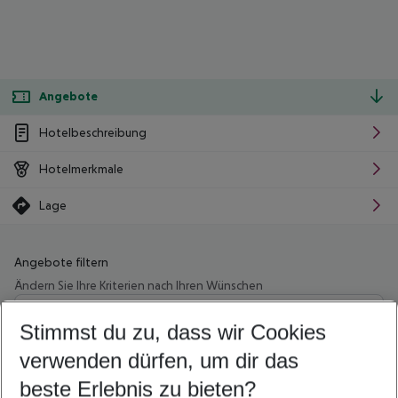
Angebote
Hotelbeschreibung
Hotelmerkmale
Lage
Angebote filtern
Ändern Sie Ihre Kriterien nach Ihren Wünschen
Wähle deinen Abflughafen
Beliebiger Abflughafen
Stimmst du zu, dass wir Cookies
verwenden dürfen, um dir das
Wähle deinen Reisezeitraum
08.08.26
–
06.08.27
5-8 Nächte
beste Erlebnis zu bieten?