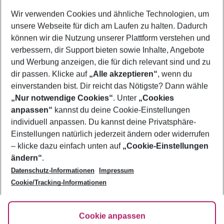
Wer wird verreisen
Wir verwenden Cookies und ähnliche Technologien, um
2 Erwachsene
Keine Kinder
unsere Webseite für dich am Laufen zu halten. Dadurch
können wir die Nutzung unserer Plattform verstehen und
Mehr Filter anzeigen
verbessern, dir Support bieten sowie Inhalte, Angebote
und Werbung anzeigen, die für dich relevant sind und zu
dir passen. Klicke auf
„Alle akzeptieren“
, wenn du
einverstanden bist. Dir reicht das Nötigste? Dann wähle
„Nur notwendige Cookies“
. Unter
„Cookies
anpassen“
kannst du deine Cookie-Einstellungen
Footer
Footer navigation
individuell anpassen. Du kannst deine Privatsphäre-
Über uns
Einstellungen natürlich jederzeit ändern oder widerrufen
AGB
– klicke dazu einfach unten auf
„Cookie-Einstellungen
Service & Hilfe
Bestpreisgarantie
ändern“
.
Datenschutz-Informationen
Impressum
Agenturbetreuung
Cookie-Einstellungen ändern
Folge uns
Barrierefreies Reisen
Cookie/Tracking-Informationen
Cookie-Richtlinie
Check-in
Datenschutz
FAQ
Fakten
Cookie anpassen
HanseMerkur Reiseversicherung
Flexibel buchen