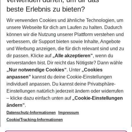
09.08.26
–
07.08.27
5-8 Nächte
beste Erlebnis zu bieten?
Wer wird verreisen
Wir verwenden Cookies und ähnliche Technologien, um
2 Erwachsene
Keine Kinder
unsere Webseite für dich am Laufen zu halten. Dadurch
können wir die Nutzung unserer Plattform verstehen und
Mehr Filter anzeigen
verbessern, dir Support bieten sowie Inhalte, Angebote
und Werbung anzeigen, die für dich relevant sind und zu
dir passen. Klicke auf
„Alle akzeptieren“
, wenn du
einverstanden bist. Dir reicht das Nötigste? Dann wähle
„Nur notwendige Cookies“
. Unter
„Cookies
anpassen“
kannst du deine Cookie-Einstellungen
Footer
Footer navigation
individuell anpassen. Du kannst deine Privatsphäre-
Über uns
Einstellungen natürlich jederzeit ändern oder widerrufen
AGB
– klicke dazu einfach unten auf
„Cookie-Einstellungen
Service & Hilfe
Bestpreisgarantie
ändern“
.
Datenschutz-Informationen
Impressum
Agenturbetreuung
Cookie-Einstellungen ändern
Folge uns
Barrierefreies Reisen
Cookie/Tracking-Informationen
Cookie-Richtlinie
Check-in
Datenschutz