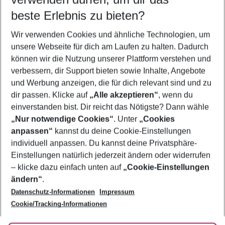
12.08.26
–
10.08.27
5-8 Nächte
beste Erlebnis zu bieten?
Wer wird verreisen
Wir verwenden Cookies und ähnliche Technologien, um
2 Erwachsene
Keine Kinder
unsere Webseite für dich am Laufen zu halten. Dadurch
können wir die Nutzung unserer Plattform verstehen und
Mehr Filter anzeigen
verbessern, dir Support bieten sowie Inhalte, Angebote
und Werbung anzeigen, die für dich relevant sind und zu
dir passen. Klicke auf
„Alle akzeptieren“
, wenn du
einverstanden bist. Dir reicht das Nötigste? Dann wähle
„Nur notwendige Cookies“
. Unter
„Cookies
anpassen“
kannst du deine Cookie-Einstellungen
Footer
Footer navigation
individuell anpassen. Du kannst deine Privatsphäre-
Über uns
Einstellungen natürlich jederzeit ändern oder widerrufen
AGB
– klicke dazu einfach unten auf
„Cookie-Einstellungen
Service & Hilfe
Bestpreisgarantie
ändern“
.
Datenschutz-Informationen
Impressum
Agenturbetreuung
Cookie-Einstellungen ändern
Folge uns
Barrierefreies Reisen
Cookie/Tracking-Informationen
Cookie-Richtlinie
Check-in
Datenschutz