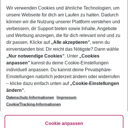
Wer wird verreisen
Wir verwenden Cookies und ähnliche Technologien, um
2 Erwachsene
Keine Kinder
unsere Webseite für dich am Laufen zu halten. Dadurch
können wir die Nutzung unserer Plattform verstehen und
Mehr Filter anzeigen
verbessern, dir Support bieten sowie Inhalte, Angebote
und Werbung anzeigen, die für dich relevant sind und zu
dir passen. Klicke auf
„Alle akzeptieren“
, wenn du
einverstanden bist. Dir reicht das Nötigste? Dann wähle
„Nur notwendige Cookies“
. Unter
„Cookies
anpassen“
kannst du deine Cookie-Einstellungen
Footer
Footer navigation
individuell anpassen. Du kannst deine Privatsphäre-
Über uns
Einstellungen natürlich jederzeit ändern oder widerrufen
AGB
– klicke dazu einfach unten auf
„Cookie-Einstellungen
Service & Hilfe
Bestpreisgarantie
ändern“
.
Datenschutz-Informationen
Impressum
Agenturbetreuung
Cookie-Einstellungen ändern
Folge uns
Barrierefreies Reisen
Cookie/Tracking-Informationen
Cookie-Richtlinie
Check-in
Datenschutz
FAQ
Fakten
Cookie anpassen
HanseMerkur Reiseversicherung
Flexibel buchen