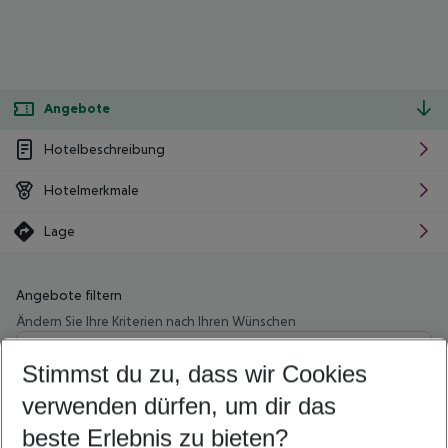
Angebote
Hotelbeschreibung
Hotelmerkmale
Lage
Angebote filtern
Ändern Sie Ihre Kriterien nach Ihren Wünschen
Wähle deinen Abflughafen
Beliebiger Abflughafen
Stimmst du zu, dass wir Cookies
verwenden dürfen, um dir das
Wähle deinen Reisezeitraum
10.08.26
–
08.08.27
5-8 Nächte
beste Erlebnis zu bieten?