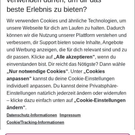
10.08.26
–
08.08.27
5-8 Nächte
beste Erlebnis zu bieten?
Wer wird verreisen
Wir verwenden Cookies und ähnliche Technologien, um
2 Erwachsene
Keine Kinder
unsere Webseite für dich am Laufen zu halten. Dadurch
können wir die Nutzung unserer Plattform verstehen und
Mehr Filter anzeigen
verbessern, dir Support bieten sowie Inhalte, Angebote
und Werbung anzeigen, die für dich relevant sind und zu
dir passen. Klicke auf
„Alle akzeptieren“
, wenn du
einverstanden bist. Dir reicht das Nötigste? Dann wähle
„Nur notwendige Cookies“
. Unter
„Cookies
anpassen“
kannst du deine Cookie-Einstellungen
Footer
Footer navigation
individuell anpassen. Du kannst deine Privatsphäre-
Über uns
Einstellungen natürlich jederzeit ändern oder widerrufen
AGB
– klicke dazu einfach unten auf
„Cookie-Einstellungen
Service & Hilfe
Bestpreisgarantie
ändern“
.
Datenschutz-Informationen
Impressum
Agenturbetreuung
Cookie-Einstellungen ändern
Folge uns
Barrierefreies Reisen
Cookie/Tracking-Informationen
Cookie-Richtlinie
Check-in
Datenschutz