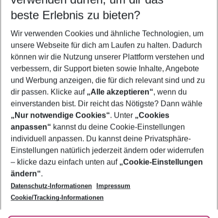
08.08.26
–
06.08.27
5-8 Nächte
beste Erlebnis zu bieten?
Wer wird verreisen
Wir verwenden Cookies und ähnliche Technologien, um
2 Erwachsene
Keine Kinder
unsere Webseite für dich am Laufen zu halten. Dadurch
können wir die Nutzung unserer Plattform verstehen und
Mehr Filter anzeigen
verbessern, dir Support bieten sowie Inhalte, Angebote
und Werbung anzeigen, die für dich relevant sind und zu
dir passen. Klicke auf
„Alle akzeptieren“
, wenn du
einverstanden bist. Dir reicht das Nötigste? Dann wähle
„Nur notwendige Cookies“
. Unter
„Cookies
anpassen“
kannst du deine Cookie-Einstellungen
Footer
Footer navigation
individuell anpassen. Du kannst deine Privatsphäre-
Über uns
Einstellungen natürlich jederzeit ändern oder widerrufen
AGB
– klicke dazu einfach unten auf
„Cookie-Einstellungen
Service & Hilfe
Bestpreisgarantie
ändern“
.
Datenschutz-Informationen
Impressum
Agenturbetreuung
Cookie-Einstellungen ändern
Folge uns
Barrierefreies Reisen
Cookie/Tracking-Informationen
Cookie-Richtlinie
Check-in
Datenschutz